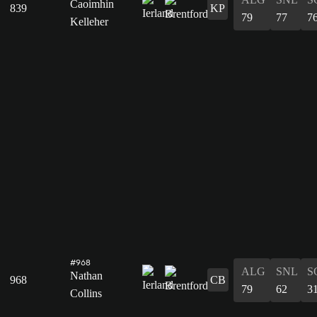
Caoimhin
839
KP
79
77
7
Kelleher
#968
ALG
SNL
S
Nathan
968
CB
79
62
3
Collins