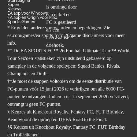
Startpagina
Kopen
Nieuws
EA app voor Windows
EA app en Origin voor Mac
Sports Games
* Er gelden andere voorwaarden en beperkingen. Zie
ea.com/games/ea-sports-fc/fc-26/game-disclaimers
voor meer
info.
** De EA SPORTS FC™ 26 Football Ultimate Team™ World
Tour Seizoen-statistieken zijn uitsluitend gebaseerd op
gameplay in de volgende speltypen: Squad Battles, Rivals,
Champions en Draft.
††Je moet de stappen voltooien om de eerste distributie van
FC-punten vóór 15 juni 2026 te verkrijgen om alle 6000 FC-
punten te ontvangen. Indien u na 15 september 2026 verzilvert,
ontvangt u geen FC-punten.
§ Keuzes uit Knockout Royalty, Fantasy FC, FUT Birthday,
Beantwoord de oproep en UEFA Road to the Final.
§§ Keuzes uit Knockout Royalty, Fantasy FC, FUT Birthday
en Trofeetitanen.