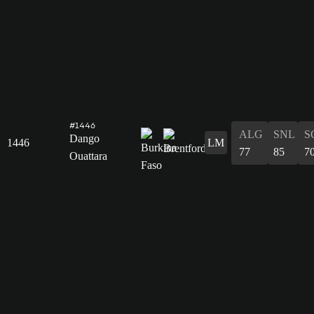
#1446
ALG
SNL
S
Dango
1446
LM
77
85
7
Ouattara