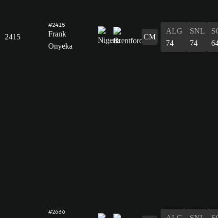
#2415
ALG
SNL
S
Frank
2415
CM
74
74
6
Onyeka
#2636
ALG
SNL
S