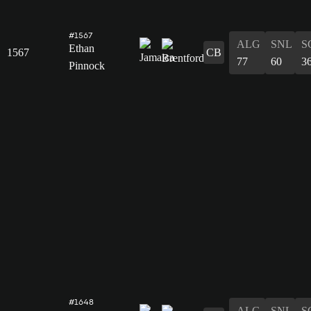
#1567
ALG
SNL
S
Ethan
1567
CB
77
60
3
Pinnock
#1648
ALG
SNL
S