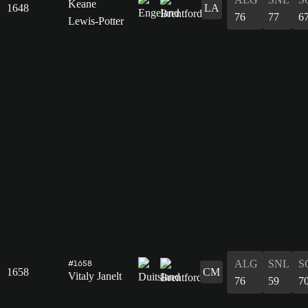
Keane
1648
LA
76
77
6
Lewis-Potter
ALG
SNL
S
#1658
1658
CM
Vitaly Janelt
76
59
7