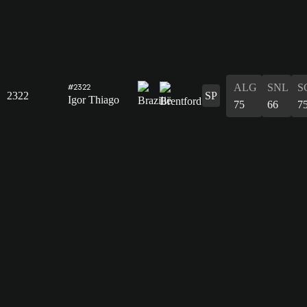
ALG
SNL
S
#2322
2322
SP
Igor Thiago
75
66
7