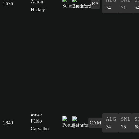
Aaron
2636
RA
74
71
5
Hickey
#2849
ALG
SNL
S
Fábio
2849
CAM
74
75
6
Carvalho