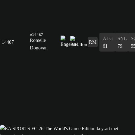
#14487
ALG
SNL
S
Romelle
14487
RM
61
79
5
Donovan