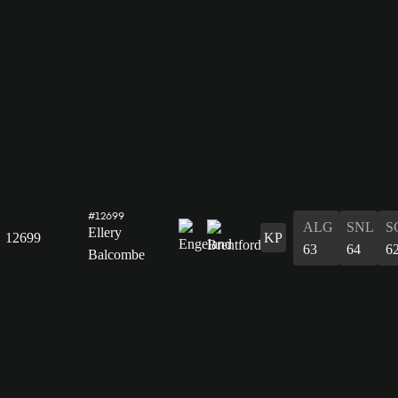
#12699
ALG
SNL
S
Ellery
12699
KP
63
64
6
Balcombe