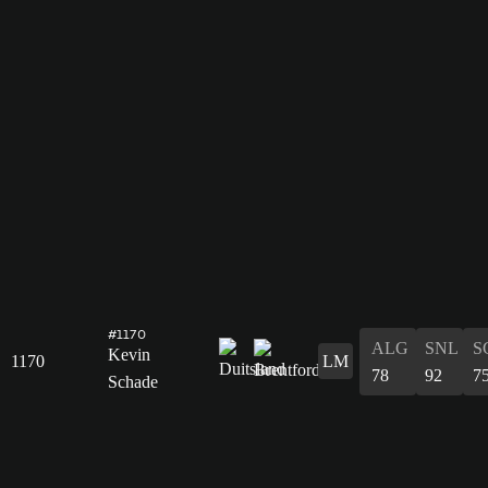
#1170
ALG
SNL
S
Kevin
1170
LM
78
92
7
Schade