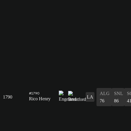
ALG
SNL
S
#1790
1790
LA
Rico Henry
76
86
4