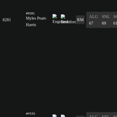
#8281
ALG
SNL
S
Myles Peart-
8281
RM
67
69
6
Harris
#9335
ALG
SNL
S