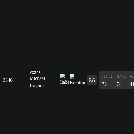
#3348
ALG
SNL
S
Michael
3348
RA
73
74
4
Kayode