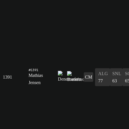
#1391
ALG
SNL
S
Mathias
1391
CM
77
63
6
Jensen