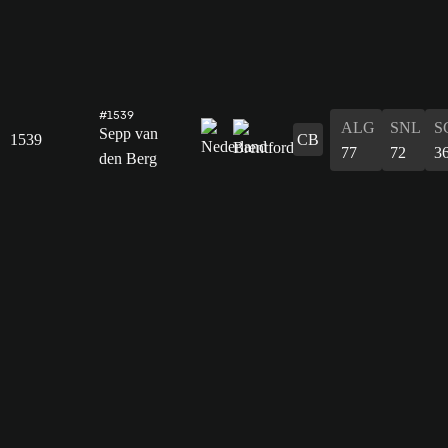
#1539
ALG
SNL
S
Sepp van
1539
CB
77
72
3
den Berg