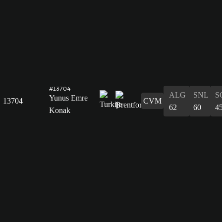
#13704
ALG
SNL
S
Yunus Emre
13704
CVM
62
60
4
Konak