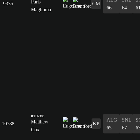
Paris
9335
CM
66
64
6
Maghoma
#10788
ALG
SNL
S
Matthew
10788
KP
65
67
6
Cox