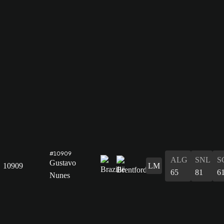
#10909
ALG
SNL
S
Gustavo
10909
LM
65
81
6
Nunes