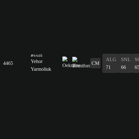
#4465
ALG
SNL
S
Yehor
4465
CM
71
66
6
Yarmoliuk