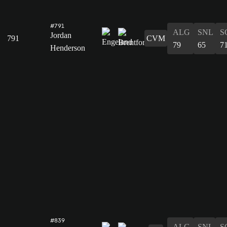
#791
ALG
SNL
S
Jordan
791
CVM
79
65
7
Henderson
#839
ALG
SNL
S