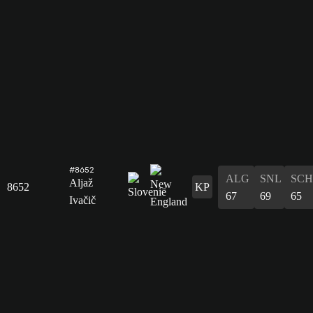
#8652
ALG
SNL
SCH
Aljaž
8652
KP
67
69
65
Ivačič