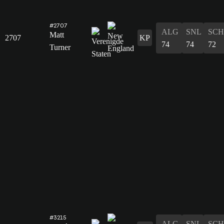
#2707
ALG
SNL
SCH
Matt
2707
KP
74
74
72
Turner
#3215
ALG
SNL
SCH