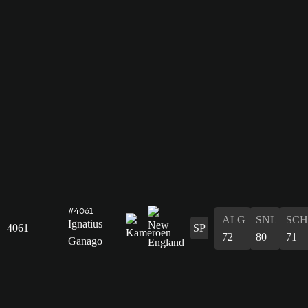
#4061
ALG
SNL
SCH
Ignatius
4061
SP
72
80
71
Ganago