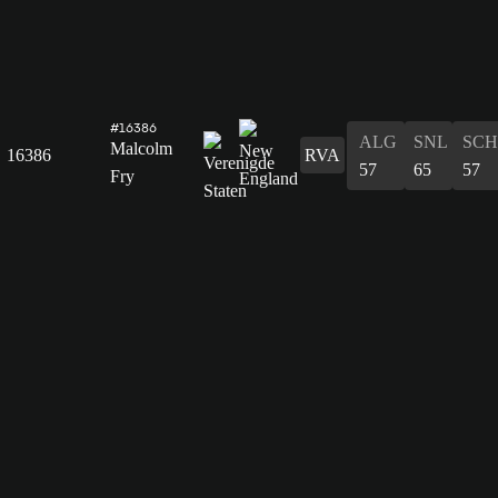
#16386
ALG
SNL
SCH
Malcolm
16386
RVA
57
65
57
Fry