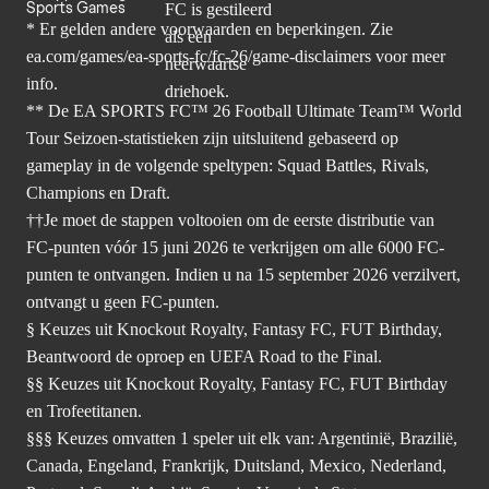
Sports Games
* Er gelden andere voorwaarden en beperkingen. Zie
ea.com/games/ea-sports-fc/fc-26/game-disclaimers
voor meer
info.
** De EA SPORTS FC™ 26 Football Ultimate Team™ World
Tour Seizoen-statistieken zijn uitsluitend gebaseerd op
gameplay in de volgende speltypen: Squad Battles, Rivals,
Champions en Draft.
††Je moet de stappen voltooien om de eerste distributie van
FC-punten vóór 15 juni 2026 te verkrijgen om alle 6000 FC-
punten te ontvangen. Indien u na 15 september 2026 verzilvert,
ontvangt u geen FC-punten.
§ Keuzes uit Knockout Royalty, Fantasy FC, FUT Birthday,
Beantwoord de oproep en UEFA Road to the Final.
§§ Keuzes uit Knockout Royalty, Fantasy FC, FUT Birthday
en Trofeetitanen.
§§§ Keuzes omvatten 1 speler uit elk van: Argentinië, Brazilië,
Canada, Engeland, Frankrijk, Duitsland, Mexico, Nederland,