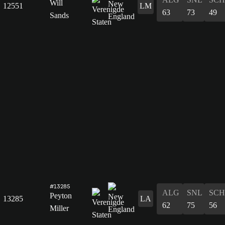
Will
12551
LM
63
73
49
Sands
#13285
ALG
SNL
SCH
Peyton
13285
LA
62
75
56
Miller