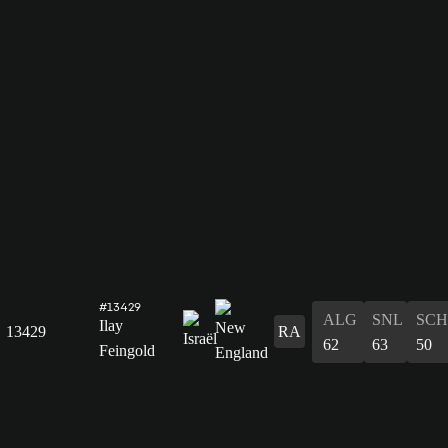
#13429
ALG
SNL
SCH
Ilay
13429
RA
62
63
50
Feingold