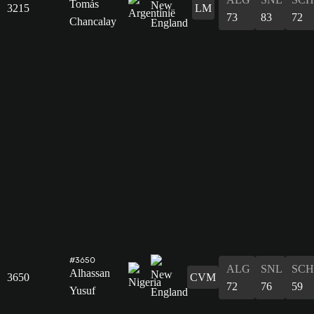
Tomás
3215
LM
73
83
72
Chancalay
#3650
ALG
SNL
SCH
Alhassan
3650
CVM
72
76
59
Yusuf