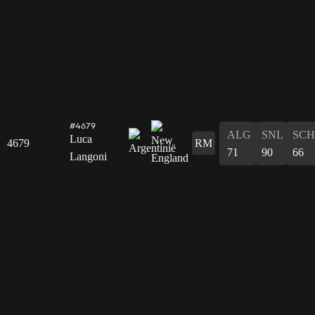
#4679
ALG
SNL
SCH
Luca
4679
RM
71
90
66
Langoni