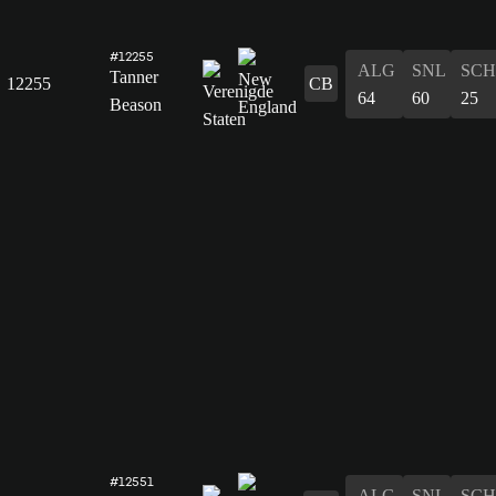
#12255
ALG
SNL
SCH
Tanner
12255
CB
64
60
25
Beason
#12551
ALG
SNL
SCH