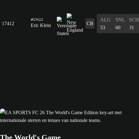
ALG
SNL
SCH
#17412
17412
CB
Eric Klein
53
60
31
The World's Game