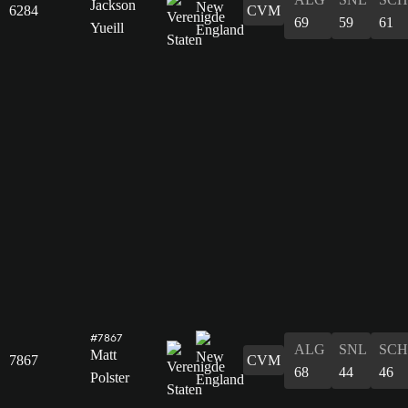
Jackson
6284
CVM
69
59
61
Yueill
#7867
ALG
SNL
SCH
Matt
7867
CVM
68
44
46
Polster