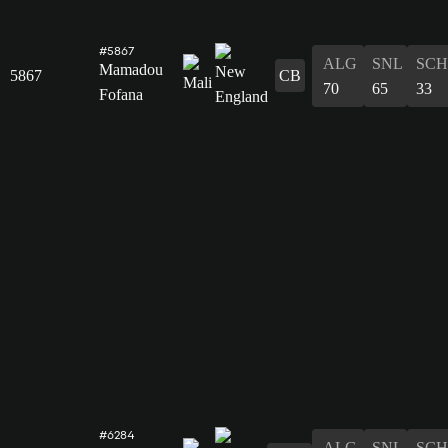
#5867
ALG
SNL
SCH
Mamadou
5867
CB
70
65
33
Fofana
#6284
ALG
SNL
SCH