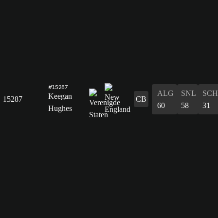
#15287
ALG
SNL
SCH
Keegan
15287
CB
60
58
31
Hughes