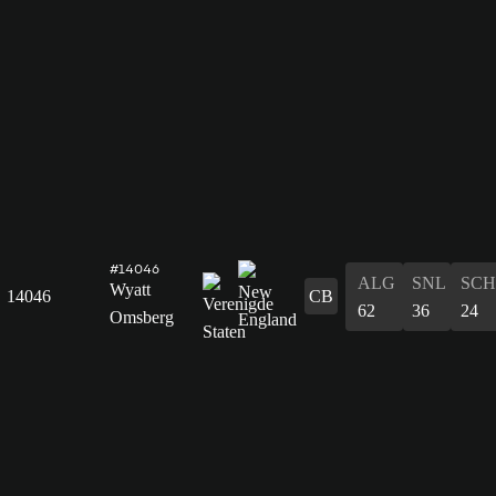
#14046
ALG
SNL
SCH
Wyatt
14046
CB
62
36
24
Omsberg