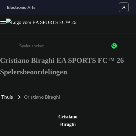
Cristiano Biraghi EA SPORTS FC™ 26
Enter a minimum of 3 characters or numbers
Spelersbeoordelingen
Thuis
Cristiano Biraghi
Cristiano
Biraghi