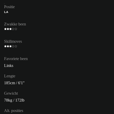
Positie
LA
Zwakke been
Skillmoves
Favoriete been
Links
Lengte
185cm / 6'1"
Gewicht
78kg / 172lb
Alt. posities