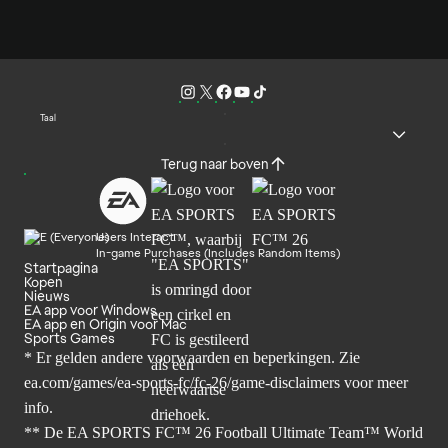
Taal
Terug naar boven
Users Interact
In-game Purchases (Includes Random Items)
Startpagina
Kopen
Nieuws
EA app voor Windows
EA app en Origin voor Mac
Sports Games
* Er gelden andere voorwaarden en beperkingen. Zie
ea.com/games/ea-sports-fc/fc-26/game-disclaimers
voor meer
info.
** De EA SPORTS FC™ 26 Football Ultimate Team™ World