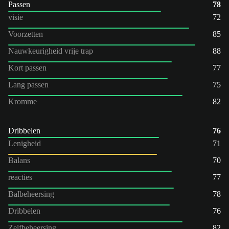
Passen
78
visie
72
Voorzetten
85
Nauwkeurigheid vrije trap
88
Kort passen
77
Lang passen
75
Kromme
82
Dribbelen
76
Lenigheid
71
Balans
70
reacties
77
Balbeheersing
78
Dribbelen
76
Zelfbeheersing
82