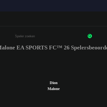
Malone EA SPORTS FC™ 26 Spelersbeoorde
Enter a minimum of 3 characters or numbers
Dion
Malone