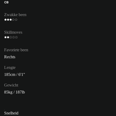
CB
Zwakke been
Skillmoves
Favoriete been
Rechts
Lengte
185cm / 6'1"
Gewicht
85kg / 187lb
Snelheid