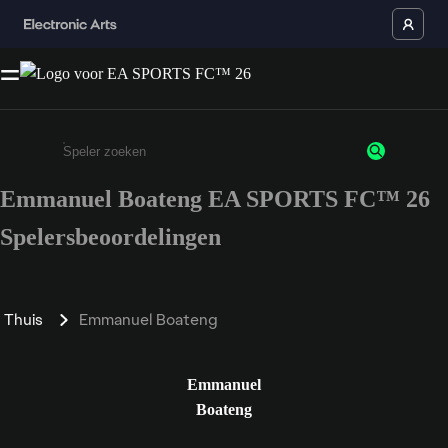
Emmanuel Boateng EA SPORTS FC™ 26
Enter a minimum of 3 characters or numbers
Spelersbeoordelingen
Thuis
Emmanuel Boateng
Emmanuel
Boateng