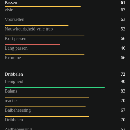
Passen
61
visie
63
Voorzetten
63
Nauwkeurigheid vrije trap
53
Kort passen
66
Lang passen
46
Kromme
66
Dribbelen
72
Lenigheid
90
Balans
83
reacties
70
Balbeheersing
67
Dribbelen
70
Zelfbeheersing
67