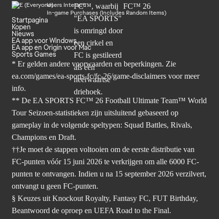
Users Interact
In-game Purchases (Includes Random Items)
Startpagina
Kopen
Nieuws
EA app voor Windows
EA app en Origin voor Mac
Sports Games
* Er gelden andere voorwaarden en beperkingen. Zie
ea.com/games/ea-sports-fc/fc-26/game-disclaimers
voor meer
info.
** De EA SPORTS FC™ 26 Football Ultimate Team™ World
Tour Seizoen-statistieken zijn uitsluitend gebaseerd op
gameplay in de volgende speltypen: Squad Battles, Rivals,
Champions en Draft.
††Je moet de stappen voltooien om de eerste distributie van
FC-punten vóór 15 juni 2026 te verkrijgen om alle 6000 FC-
punten te ontvangen. Indien u na 15 september 2026 verzilvert,
ontvangt u geen FC-punten.
§ Keuzes uit Knockout Royalty, Fantasy FC, FUT Birthday,
Beantwoord de oproep en UEFA Road to the Final.