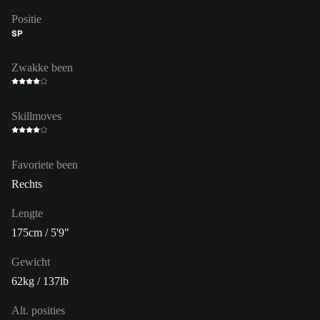
Positie
SP
Zwakke been
Skillmoves
Favoriete been
Rechts
Lengte
175cm / 5'9"
Gewicht
62kg / 137lb
Alt. posities