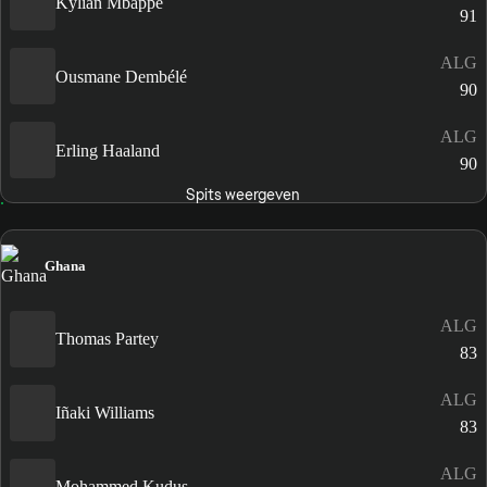
Kylian Mbappé
91
ALG
Ousmane Dembélé
90
ALG
Erling Haaland
90
Spits weergeven
Ghana
ALG
Thomas Partey
83
ALG
Iñaki Williams
83
ALG
Mohammed Kudus