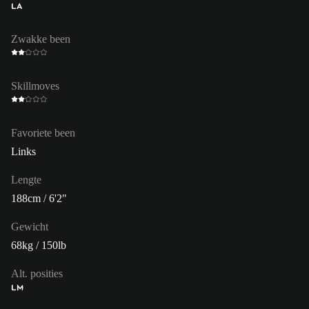
LA
Zwakke been
Skillmoves
Favoriete been
Links
Lengte
188cm / 6'2"
Gewicht
68kg / 150lb
Alt. posities
LM