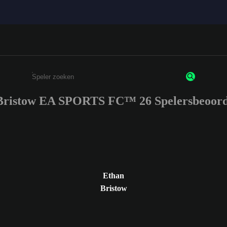
Bristow EA SPORTS FC™ 26 Spelersbeoord
Enter a minimum of 3 characters or numbers
Ethan
Bristow