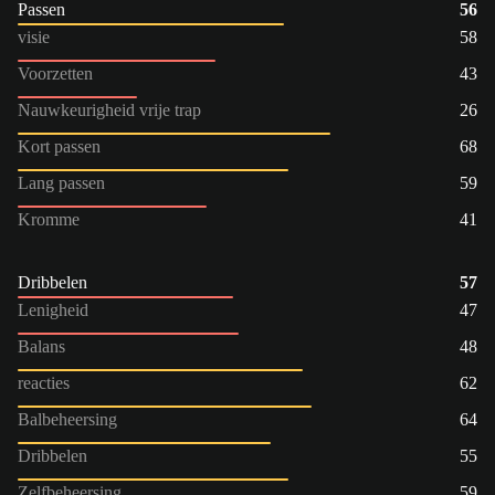
Passen
56
visie
58
Voorzetten
43
Nauwkeurigheid vrije trap
26
Kort passen
68
Lang passen
59
Kromme
41
Dribbelen
57
Lenigheid
47
Balans
48
reacties
62
Balbeheersing
64
Dribbelen
55
Zelfbeheersing
59