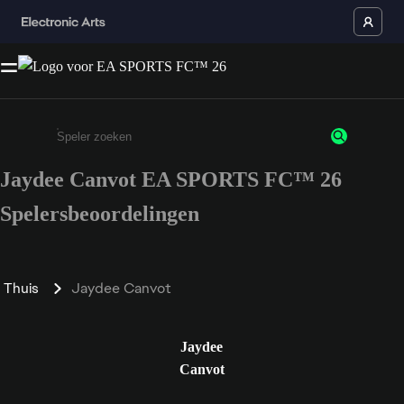
Jaydee Canvot EA SPORTS FC™ 26
Enter a minimum of 3 characters or numbers
Spelersbeoordelingen
Thuis
Jaydee Canvot
Jaydee
Canvot