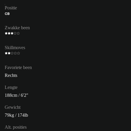
Positie
CB
Zwakke been
Skillmoves
Favoriete been
Rechts
Lengte
188cm / 6'2"
Gewicht
79kg / 174lb
Alt. posities