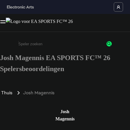
Josh Magennis EA SPORTS FC™ 26
Enter a minimum of 3 characters or numbers
Spelersbeoordelingen
Thuis
Josh Magennis
Josh
Magennis