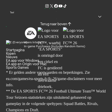
Taal
Terug naar boven
Users Interact
In-game Purchases (Includes Random Items)
Startpagina
Kopen
Nieuws
EA app voor Windows
EA app en Origin voor Mac
Sports Games
* Er gelden andere voorwaarden en beperkingen. Zie
ea.com/games/ea-sports-fc/fc-26/game-disclaimers
voor meer
info.
** De EA SPORTS FC™ 26 Football Ultimate Team™ World
Tour Seizoen-statistieken zijn uitsluitend gebaseerd op
gameplay in de volgende speltypen: Squad Battles, Rivals,
Champions en Draft.