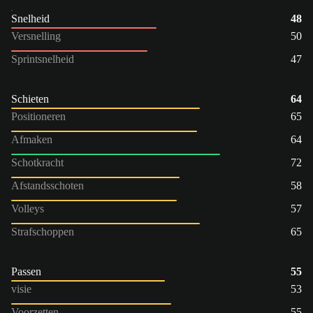
Snelheid
48
Versnelling
50
Sprintsnelheid
47
Schieten
64
Positioneren
65
Afmaken
64
Schotkracht
72
Afstandsschoten
58
Volleys
57
Strafschoppen
65
Passen
55
visie
53
Voorzetten
55