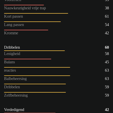
Nauwkeurigheid vrije trap
38
Kort passen
61
Lang passen
54
Kromme
42
Dribbelen
60
Lenigheid
58
Balans
45
reacties
63
Balbeheersing
63
Dribbelen
59
Zelfbeheersing
59
Verdedigend
42