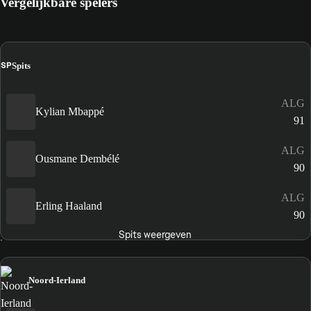
Vergelijkbare spelers
SP
Spits
ALG
Kylian Mbappé
91
ALG
Ousmane Dembélé
90
ALG
Erling Haaland
90
Spits weergeven
Noord-Ierland