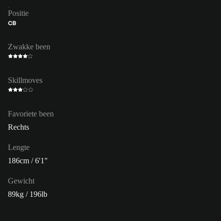
Positie
CB
Zwakke been
Skillmoves
Favoriete been
Rechts
Lengte
186cm / 6'1"
Gewicht
89kg / 196lb