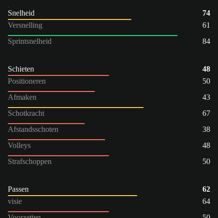
Snelheid
74
Versnelling
61
Sprintsnelheid
84
Schieten
48
Positioneren
50
Afmaken
43
Schotkracht
67
Afstandsschoten
38
Volleys
48
Strafschoppen
50
Passen
62
visie
64
Voorzetten
50