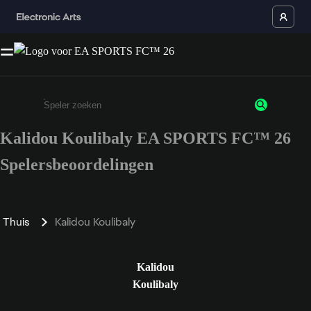
Kalidou Koulibaly EA SPORTS FC™ 26
Enter a minimum of 3 characters or numbers
Spelersbeoordelingen
Thuis
Kalidou Koulibaly
Kalidou
Koulibaly