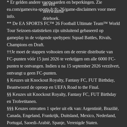
* Er gelden andere voorwaarden en beperkingen. Zie
ea.com/games/ea-sports-fc/fc-26/game-disclaimers
voor meer
info.
** De EA SPORTS FC™ 26 Football Ultimate Team™ World
Tour Seizoen-statistieken zijn uitsluitend gebaseerd op
gameplay in de volgende speltypen: Squad Battles, Rivals,
Champions en Draft.
††Je moet de stappen voltooien om de eerste distributie van
FC-punten vóór 15 juni 2026 te verkrijgen om alle 6000 FC-
punten te ontvangen. Indien u na 15 september 2026 verzilvert,
ontvangt u geen FC-punten.
§ Keuzes uit Knockout Royalty, Fantasy FC, FUT Birthday,
Beantwoord de oproep en UEFA Road to the Final.
§§ Keuzes uit Knockout Royalty, Fantasy FC, FUT Birthday
en Trofeetitanen.
§§§ Keuzes omvatten 1 speler uit elk van: Argentinië, Brazilië,
Canada, Engeland, Frankrijk, Duitsland, Mexico, Nederland,
Portugal, Saoedi-Arabië, Spanje, Verenigde Staten.