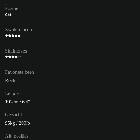
Positie
CM
Zwakke been
Skillmoves
Favoriete been
Rechts
Lengte
192cm / 6'4"
Gewicht
95kg / 209lb
Alt. posities