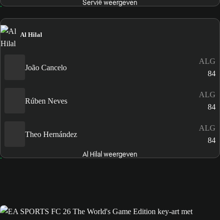
Servië weergeven
Al Hilal
ALG
João Cancelo
84
ALG
Rúben Neves
84
ALG
Theo Hernández
84
Al Hilal weergeven