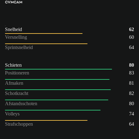
CVM
CAM
Snelheid
62
Versnelling
60
Sprintsnelheid
64
Schieten
80
Positioneren
83
Afmaken
81
Schotkracht
82
Afstandsschoten
80
Volleys
74
Strafschoppen
64