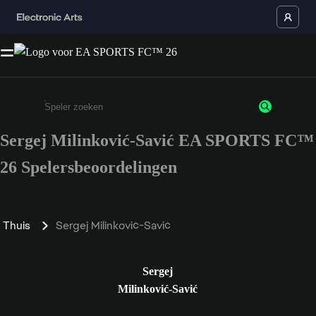
Sergej Milinković-Savić EA SPORTS FC™
Enter a minimum of 3 characters or numbers
26 Spelersbeoordelingen
Thuis
Sergej Milinković-Savić
Sergej
Milinković-Savić