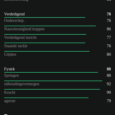
Verdedigend
78
Onderschep.
76
Nauwkeurigheid koppen
86
Verdedigend inzicht
77
Staande tackle
76
Glijden
80
Fysiek
88
Springen
88
uithoudingsvermogen
92
Kracht
90
agresie
79