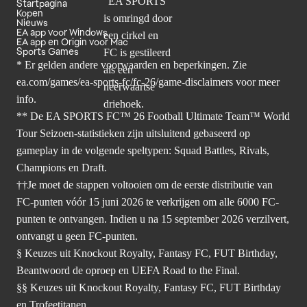
Startpagina
Kopen
Nieuws
EA app voor Windows
EA app en Origin voor Mac
Sports Games
* Er gelden andere voorwaarden en beperkingen. Zie
ea.com/games/ea-sports-fc/fc-26/game-disclaimers
voor meer
info.
** De EA SPORTS FC™ 26 Football Ultimate Team™ World
Tour Seizoen-statistieken zijn uitsluitend gebaseerd op
gameplay in de volgende speltypen: Squad Battles, Rivals,
Champions en Draft.
††Je moet de stappen voltooien om de eerste distributie van
FC-punten vóór 15 juni 2026 te verkrijgen om alle 6000 FC-
punten te ontvangen. Indien u na 15 september 2026 verzilvert,
ontvangt u geen FC-punten.
§ Keuzes uit Knockout Royalty, Fantasy FC, FUT Birthday,
Beantwoord de oproep en UEFA Road to the Final.
§§ Keuzes uit Knockout Royalty, Fantasy FC, FUT Birthday
en Trofeetitanen.