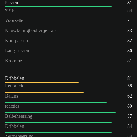
Passen
81
visie
84
Voorzetten
71
Nauwkeurigheid vrije trap
83
Kort passen
82
Lang passen
86
Kromme
81
Dribbelen
81
Lenigheid
58
Balans
62
reacties
80
Balbeheersing
87
Dribbelen
84
Zelfbeheersing
84