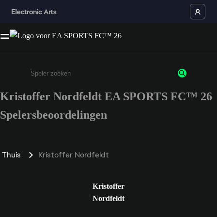
Kristoffer Nordfeldt EA SPORTS FC™ 26
Enter a minimum of 3 characters or numbers
Spelersbeoordelingen
Thuis
Kristoffer Nordfeldt
Kristoffer
Nordfeldt