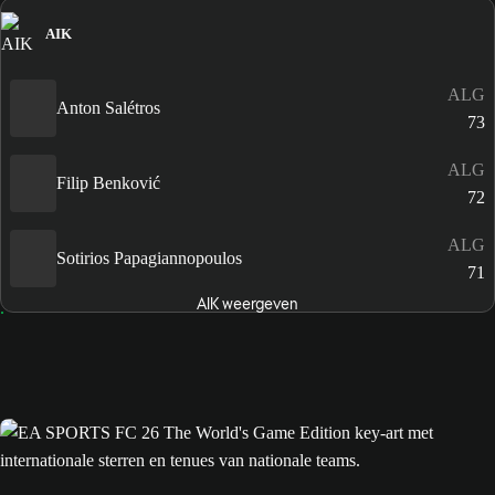
AIK
ALG
Anton Salétros
73
ALG
Filip Benković
72
ALG
Sotirios Papagiannopoulos
71
AIK weergeven