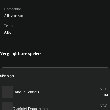
Competitie
Allsvenskan
Team
AIK
Vergelijkbare spelers
KP
Keeper
ALG
Thibaut Courtois
89
ALG
Gianluigi Donnarumma