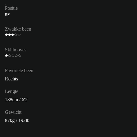
Positie
KP
Zwakke been
Skillmoves
Favoriete been
Rechts
Lengte
188cm / 6'2"
Gewicht
87kg / 192lb