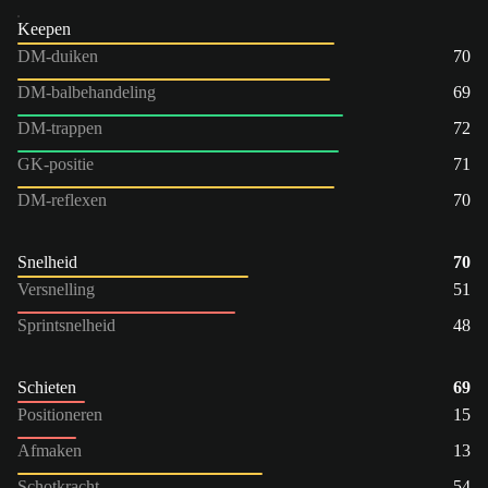
Keepen
DM-duiken
70
DM-balbehandeling
69
DM-trappen
72
GK-positie
71
DM-reflexen
70
Snelheid
70
Versnelling
51
Sprintsnelheid
48
Schieten
69
Positioneren
15
Afmaken
13
Schotkracht
54