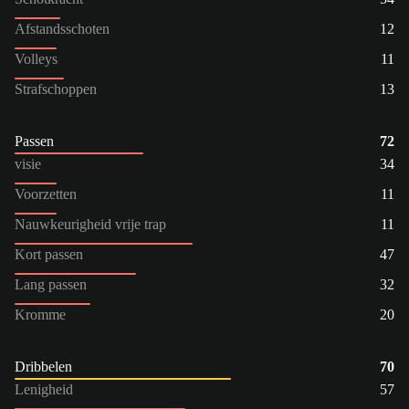
Afstandsschoten
12
Volleys
11
Strafschoppen
13
Passen
72
visie
34
Voorzetten
11
Nauwkeurigheid vrije trap
11
Kort passen
47
Lang passen
32
Kromme
20
Dribbelen
70
Lenigheid
57