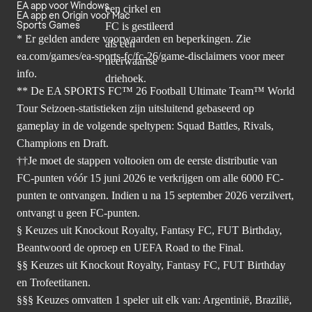
EA app voor Windows
EA app en Origin voor Mac
Sports Games
* Er gelden andere voorwaarden en beperkingen. Zie
ea.com/games/ea-sports-fc/fc-26/game-disclaimers
voor meer
info.
** De EA SPORTS FC™ 26 Football Ultimate Team™ World
Tour Seizoen-statistieken zijn uitsluitend gebaseerd op
gameplay in de volgende speltypen: Squad Battles, Rivals,
Champions en Draft.
††Je moet de stappen voltooien om de eerste distributie van
FC-punten vóór 15 juni 2026 te verkrijgen om alle 6000 FC-
punten te ontvangen. Indien u na 15 september 2026 verzilvert,
ontvangt u geen FC-punten.
§ Keuzes uit Knockout Royalty, Fantasy FC, FUT Birthday,
Beantwoord de oproep en UEFA Road to the Final.
§§ Keuzes uit Knockout Royalty, Fantasy FC, FUT Birthday
en Trofeetitanen.
§§§ Keuzes omvatten 1 speler uit elk van: Argentinië, Brazilië,