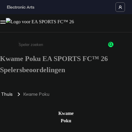
Kwame Poku EA SPORTS FC™ 26
Enter a minimum of 3 characters or numbers
Spelersbeoordelingen
Thuis
Kwame Poku
Kwame
Poku