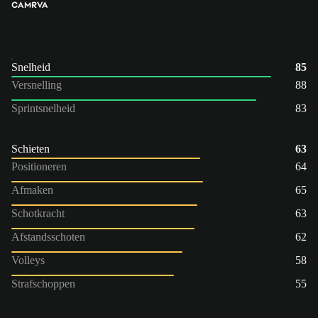
CAM
RVA
Snelheid
85
Versnelling
88
Sprintsnelheid
83
Schieten
63
Positioneren
64
Afmaken
65
Schotkracht
63
Afstandsschoten
62
Volleys
58
Strafschoppen
55