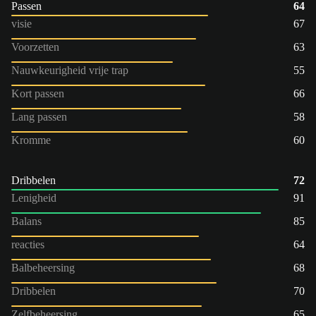
Passen
64
visie
67
Voorzetten
63
Nauwkeurigheid vrije trap
55
Kort passen
66
Lang passen
58
Kromme
60
Dribbelen
72
Lenigheid
91
Balans
85
reacties
64
Balbeheersing
68
Dribbelen
70
Zelfbeheersing
65