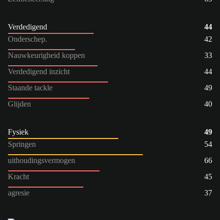
Verdedigend
44
Onderschep.
42
Nauwkeurigheid koppen
33
Verdedigend inzicht
44
Staande tackle
49
Glijden
40
Fysiek
49
Springen
54
uithoudingsvermogen
66
Kracht
45
agresie
37