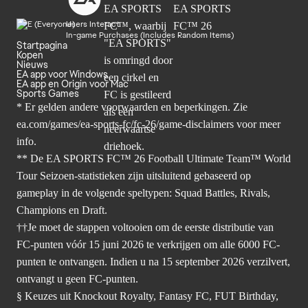
Users Interact
In-game Purchases (Includes Random Items)
Startpagina
Kopen
Nieuws
EA app voor Windows
EA app en Origin voor Mac
Sports Games
* Er gelden andere voorwaarden en beperkingen. Zie
ea.com/games/ea-sports-fc/fc-26/game-disclaimers
voor meer
info.
** De EA SPORTS FC™ 26 Football Ultimate Team™ World
Tour Seizoen-statistieken zijn uitsluitend gebaseerd op
gameplay in de volgende speltypen: Squad Battles, Rivals,
Champions en Draft.
††Je moet de stappen voltooien om de eerste distributie van
FC-punten vóór 15 juni 2026 te verkrijgen om alle 6000 FC-
punten te ontvangen. Indien u na 15 september 2026 verzilvert,
ontvangt u geen FC-punten.
§ Keuzes uit Knockout Royalty, Fantasy FC, FUT Birthday,