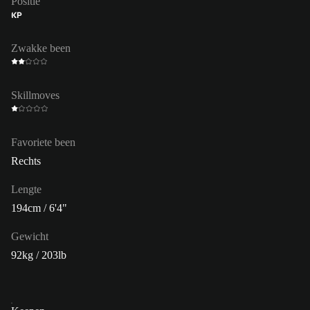
Positie
KP
Zwakke been
Skillmoves
Favoriete been
Rechts
Lengte
194cm / 6'4"
Gewicht
92kg / 203lb