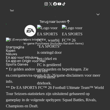
Taal
Terug naar boven
Users Interact
In-game Purchases (Includes Random Items)
Startpagina
Kopen
Nieuws
EA app voor Windows
EA app en Origin voor Mac
Sports Games
* Er gelden andere voorwaarden en beperkingen. Zie
ea.com/games/ea-sports-fc/fc-26/game-disclaimers
voor meer
info.
** De EA SPORTS FC™ 26 Football Ultimate Team™ World
Tour Seizoen-statistieken zijn uitsluitend gebaseerd op
gameplay in de volgende speltypen: Squad Battles, Rivals,
Champions en Draft.