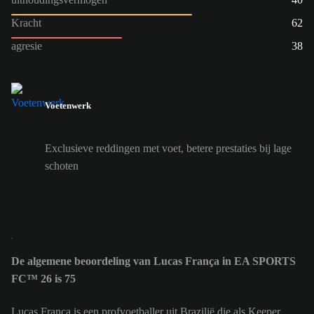
Kracht
62
agresie
38
Voetenwerk
Exclusieve reddingen met voet, betere prestaties bij lage
schoten
De algemene beoordeling van Lucas França in EA SPORTS
FC™ 26 is 75
Lucas França is een profvoetballer uit Brazilië die als Keeper