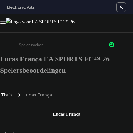
Lucas França EA SPORTS FC™ 26
Enter a minimum of 3 characters or numbers
Spelersbeoordelingen
Thuis
Lucas França
Lucas França