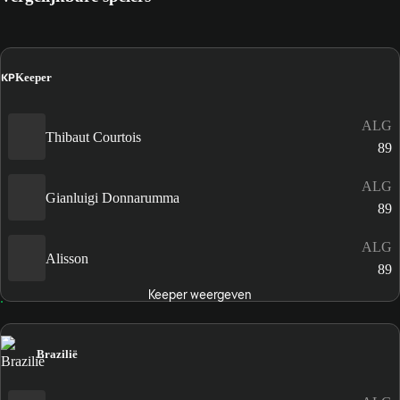
KP
Keeper
ALG
Thibaut Courtois
89
ALG
Gianluigi Donnarumma
89
ALG
Alisson
89
Keeper weergeven
Brazilië