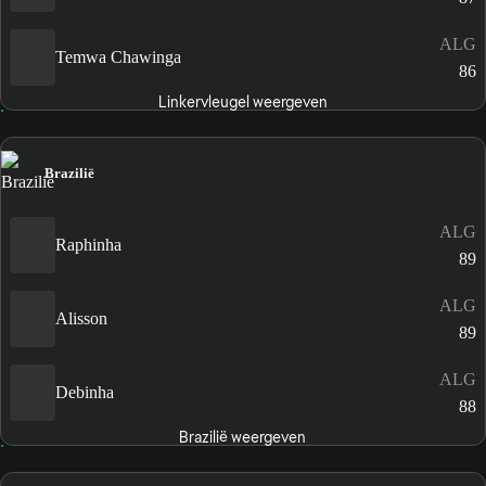
ALG
Temwa Chawinga
86
Linkervleugel weergeven
Brazilië
ALG
Raphinha
89
ALG
Alisson
89
ALG
Debinha
88
Brazilië weergeven