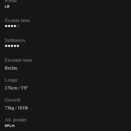
Positie
LB
Zwakke been
Skillmoves
Favoriete been
Rechts
Lengte
176cm / 5'9"
Gewicht
73kg / 161lb
Alt. posities
SP
LM