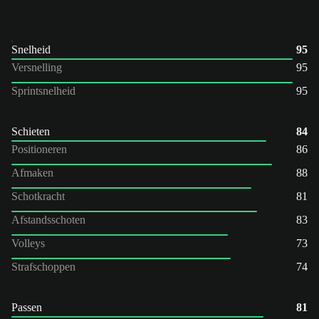
Snelheid
95
Versnelling
95
Sprintsnelheid
95
Schieten
84
Positioneren
86
Afmaken
88
Schotkracht
81
Afstandsschoten
83
Volleys
73
Strafschoppen
74
Passen
81