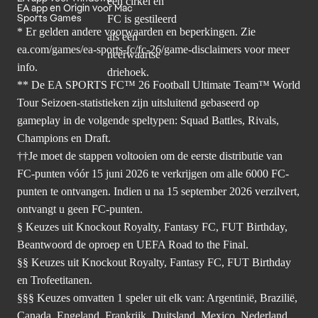
EA app en Origin voor Mac
Sports Games
* Er gelden andere voorwaarden en beperkingen. Zie
ea.com/games/ea-sports-fc/fc-26/game-disclaimers
voor meer
info.
** De EA SPORTS FC™ 26 Football Ultimate Team™ World
Tour Seizoen-statistieken zijn uitsluitend gebaseerd op
gameplay in de volgende speltypen: Squad Battles, Rivals,
Champions en Draft.
††Je moet de stappen voltooien om de eerste distributie van
FC-punten vóór 15 juni 2026 te verkrijgen om alle 6000 FC-
punten te ontvangen. Indien u na 15 september 2026 verzilvert,
ontvangt u geen FC-punten.
§ Keuzes uit Knockout Royalty, Fantasy FC, FUT Birthday,
Beantwoord de oproep en UEFA Road to the Final.
§§ Keuzes uit Knockout Royalty, Fantasy FC, FUT Birthday
en Trofeetitanen.
§§§ Keuzes omvatten 1 speler uit elk van: Argentinië, Brazilië,
Canada, Engeland, Frankrijk, Duitsland, Mexico, Nederland,