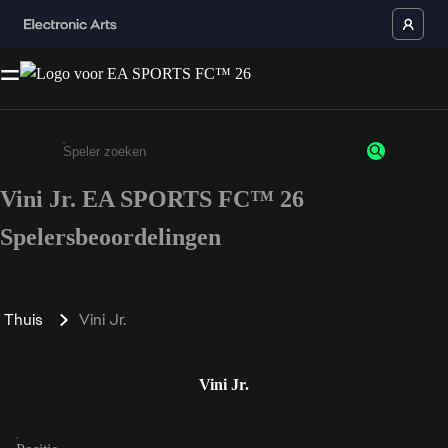
Vini Jr. EA SPORTS FC™ 26
Enter a minimum of 3 characters or numbers
Spelersbeoordelingen
Thuis
Vini Jr.
Vini Jr.