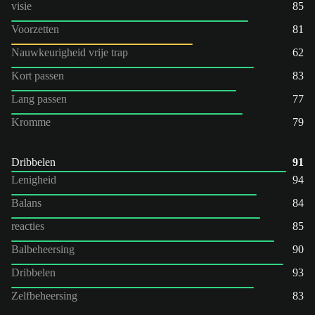
visie
85
Voorzetten
81
Nauwkeurigheid vrije trap
62
Kort passen
83
Lang passen
77
Kromme
79
Dribbelen
91
Lenigheid
94
Balans
84
reacties
85
Balbeheersing
90
Dribbelen
93
Zelfbeheersing
83