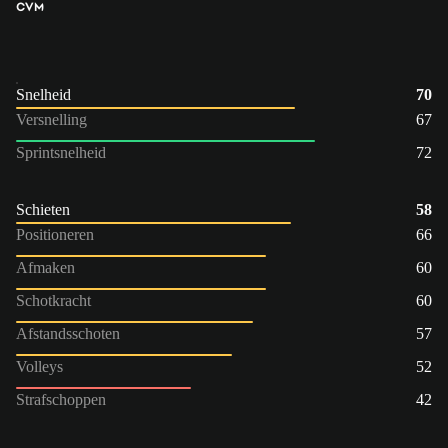
CVM
Snelheid
70
Versnelling
67
Sprintsnelheid
72
Schieten
58
Positioneren
66
Afmaken
60
Schotkracht
60
Afstandsschoten
57
Volleys
52
Strafschoppen
42