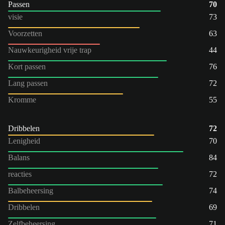
Passen
70
visie
73
Voorzetten
63
Nauwkeurigheid vrije trap
44
Kort passen
76
Lang passen
72
Kromme
55
Dribbelen
72
Lenigheid
70
Balans
84
reacties
72
Balbeheersing
74
Dribbelen
69
Zelfbeheersing
71