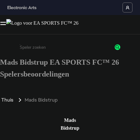
Mads Bidstrup EA SPORTS FC™ 26
Enter a minimum of 3 characters or numbers
Spelersbeoordelingen
Thuis
Mads Bidstrup
Mads
Bidstrup