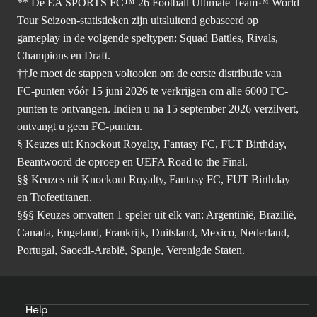
** De EA SPORTS FC™ 26 Football Ultimate Team™ World
Tour Seizoen-statistieken zijn uitsluitend gebaseerd op
gameplay in de volgende speltypen: Squad Battles, Rivals,
Champions en Draft.
††Je moet de stappen voltooien om de eerste distributie van
FC-punten vóór 15 juni 2026 te verkrijgen om alle 6000 FC-
punten te ontvangen. Indien u na 15 september 2026 verzilvert,
ontvangt u geen FC-punten.
§ Keuzes uit Knockout Royalty, Fantasy FC, FUT Birthday,
Beantwoord de oproep en UEFA Road to the Final.
§§ Keuzes uit Knockout Royalty, Fantasy FC, FUT Birthday
en Trofeetitanen.
§§§ Keuzes omvatten 1 speler uit elk van: Argentinië, Brazilië,
Canada, Engeland, Frankrijk, Duitsland, Mexico, Nederland,
Portugal, Saoedi-Arabië, Spanje, Verenigde Staten.
Help