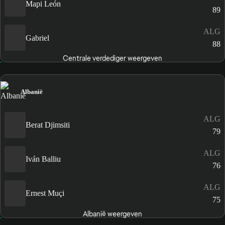
Mapi León
89
ALG
Gabriel
88
Centrale verdediger weergeven
Albanië
ALG
Berat Djimsiti
79
ALG
Iván Balliu
76
ALG
Ernest Muçi
75
Albanië weergeven