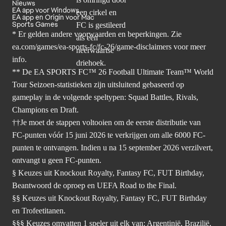
Nieuws
EA app voor Windows
EA app en Origin voor Mac
Sports Games
* Er gelden andere voorwaarden en beperkingen. Zie
ea.com/games/ea-sports-fc/fc-26/game-disclaimers
voor meer
info.
** De EA SPORTS FC™ 26 Football Ultimate Team™ World
Tour Seizoen-statistieken zijn uitsluitend gebaseerd op
gameplay in de volgende speltypen: Squad Battles, Rivals,
Champions en Draft.
††Je moet de stappen voltooien om de eerste distributie van
FC-punten vóór 15 juni 2026 te verkrijgen om alle 6000 FC-
punten te ontvangen. Indien u na 15 september 2026 verzilvert,
ontvangt u geen FC-punten.
§ Keuzes uit Knockout Royalty, Fantasy FC, FUT Birthday,
Beantwoord de oproep en UEFA Road to the Final.
§§ Keuzes uit Knockout Royalty, Fantasy FC, FUT Birthday
en Trofeetitanen.
§§§ Keuzes omvatten 1 speler uit elk van: Argentinië, Brazilië,