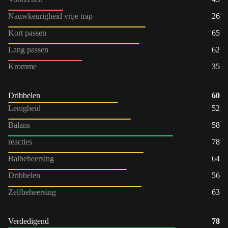
Nauwkeurigheid vrije trap
26
Kort passen
65
Lang passen
62
Kromme
35
Dribbelen
60
Lenigheid
52
Balans
58
reacties
78
Balbeheersing
64
Dribbelen
56
Zelfbeheersing
63
Verdedigend
78