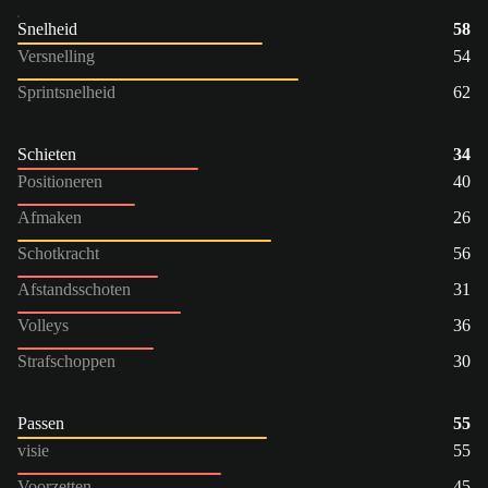
Snelheid
58
Versnelling
54
Sprintsnelheid
62
Schieten
34
Positioneren
40
Afmaken
26
Schotkracht
56
Afstandsschoten
31
Volleys
36
Strafschoppen
30
Passen
55
visie
55
Voorzetten
45