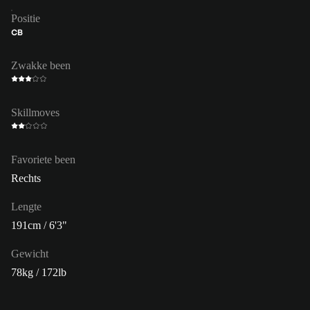
Positie
CB
Zwakke been
Skillmoves
Favoriete been
Rechts
Lengte
191cm / 6'3"
Gewicht
78kg / 172lb