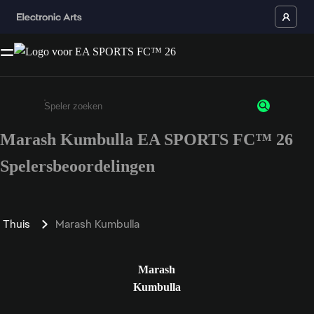
Marash Kumbulla EA SPORTS FC™ 26
Enter a minimum of 3 characters or numbers
Spelersbeoordelingen
Thuis
Marash Kumbulla
Marash
Kumbulla