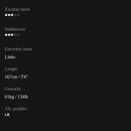
Zwakke been
Skillmoves
Favoriete been
Links
Lengte
167cm / 5'6"
Gewicht
61kg / 134lb
Alt. posities
LB