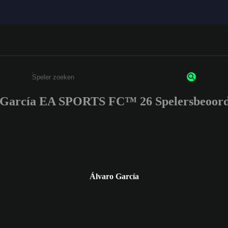
 García EA SPORTS FC™ 26 Spelersbeoord
Enter a minimum of 3 characters or numbers
Álvaro García