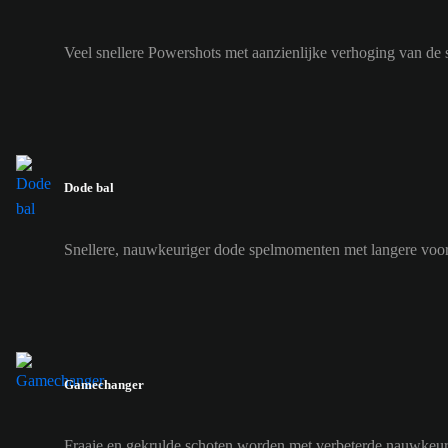
Veel snellere Powershots met aanzienlijke verhoging van de 
Dode bal
Snellere, nauwkeuriger dode spelmomenten met langere voor
Gamechanger
Fraaie en gekrulde schoten worden met verbeterde nauwkeur