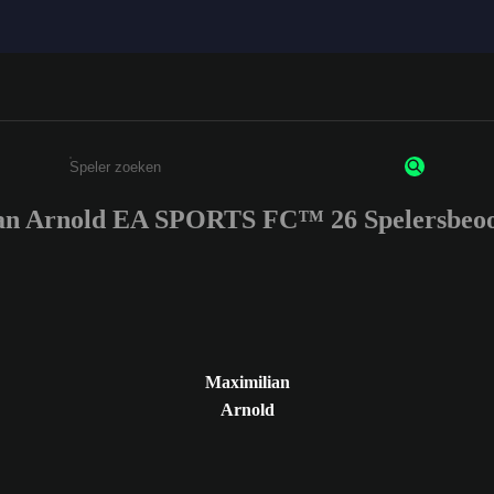
an Arnold EA SPORTS FC™ 26 Spelersbeoo
Enter a minimum of 3 characters or numbers
Maximilian
Arnold