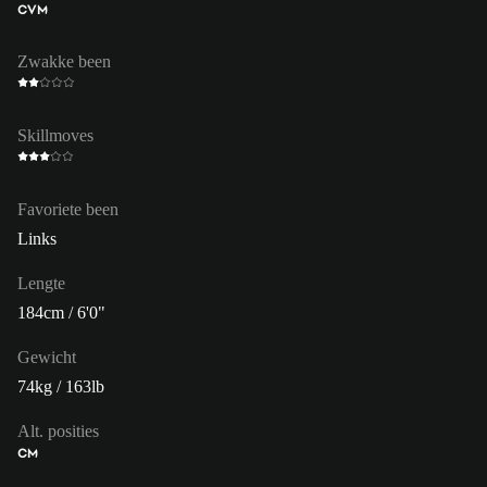
CVM
Zwakke been
Skillmoves
Favoriete been
Links
Lengte
184cm / 6'0"
Gewicht
74kg / 163lb
Alt. posities
CM