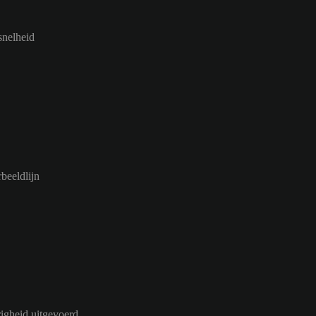
snelheid
beeldlijn
igheid uitgevoerd.