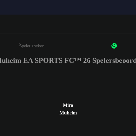
uheim EA SPORTS FC™ 26 Spelersbeoord
Enter a minimum of 3 characters or numbers
Miro
Muheim