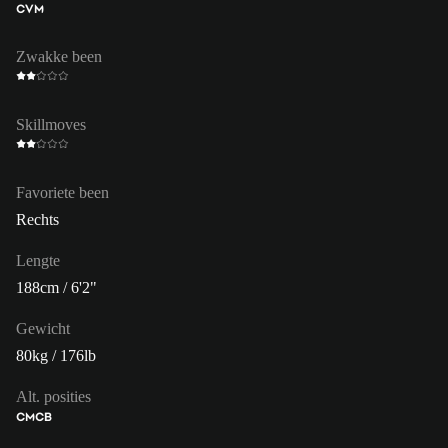
CVM
Zwakke been
Skillmoves
Favoriete been
Rechts
Lengte
188cm / 6'2"
Gewicht
80kg / 176lb
Alt. posities
CM
CB