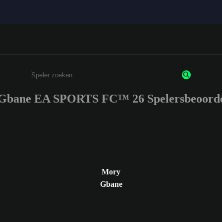
Gbane EA SPORTS FC™ 26 Spelersbeoorde
Enter a minimum of 3 characters or numbers
Mory
Gbane