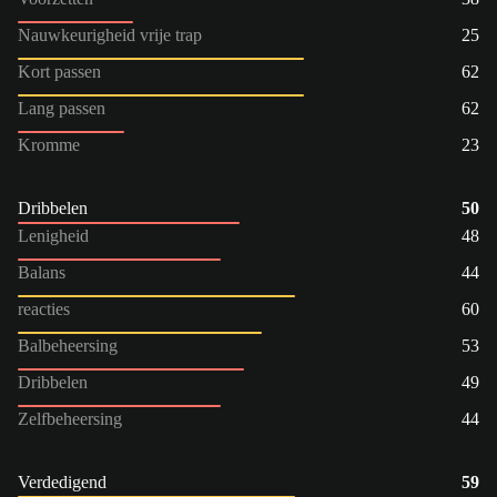
Nauwkeurigheid vrije trap
25
Kort passen
62
Lang passen
62
Kromme
23
Dribbelen
50
Lenigheid
48
Balans
44
reacties
60
Balbeheersing
53
Dribbelen
49
Zelfbeheersing
44
Verdedigend
59