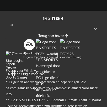
Taal
Terug naar boven
Users Interact
In-game Purchases (Includes Random Items)
Startpagina
Kopen
Nieuws
EA app voor Windows
EA app en Origin voor Mac
Sports Games
* Er gelden andere voorwaarden en beperkingen. Zie
ea.com/games/ea-sports-fc/fc-26/game-disclaimers
voor meer
info.
** De EA SPORTS FC™ 26 Football Ultimate Team™ World
Tour Seizoen-statistieken zijn uitsluitend gebaseerd op