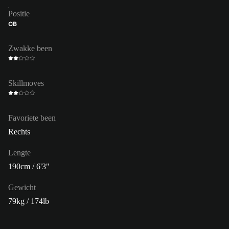
Positie
CB
Zwakke been
Skillmoves
Favoriete been
Rechts
Lengte
190cm / 6'3"
Gewicht
79kg / 174lb