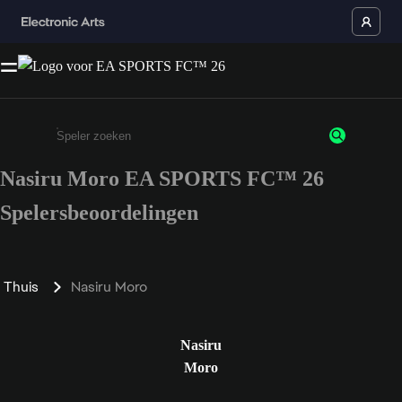
Nasiru Moro EA SPORTS FC™ 26
Enter a minimum of 3 characters or numbers
Spelersbeoordelingen
Thuis
Nasiru Moro
Nasiru
Moro