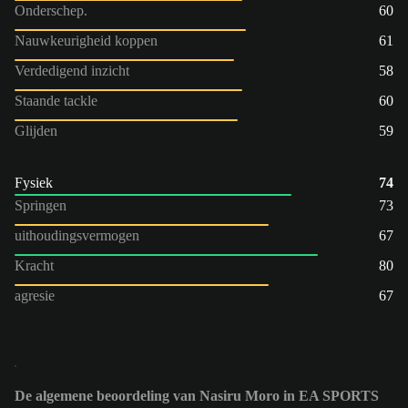
Onderschep.
60
Nauwkeurigheid koppen
61
Verdedigend inzicht
58
Staande tackle
60
Glijden
59
Fysiek
74
Springen
73
uithoudingsvermogen
67
Kracht
80
agresie
67
De algemene beoordeling van Nasiru Moro in EA SPORTS