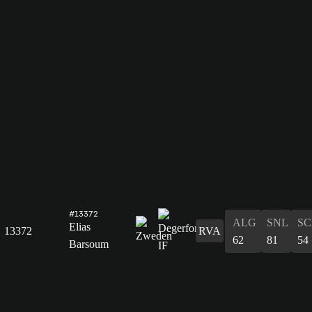
#13372
ALG
SNL
SC
Elias
13372
RVA
62
81
54
Barsoum