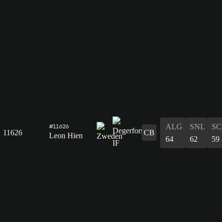
ALG
SNL
SC
#11626
11626
CB
Leon Hien
64
62
59