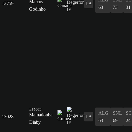
Marcus
12759
LA
63
73
31
Godinho
#13028
ALG
SNL
SC
Mamadouba
13028
LA
63
69
24
Diaby