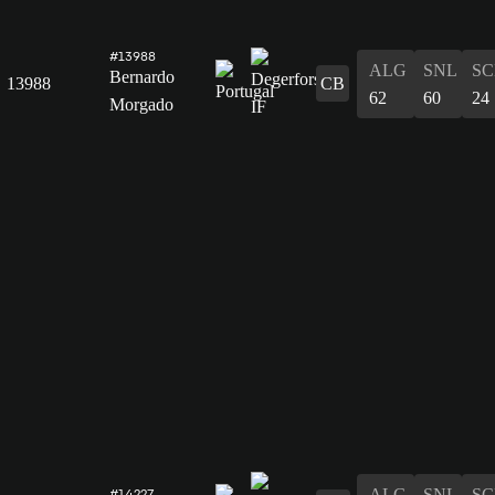
#13988
ALG
SNL
SC
Bernardo
13988
CB
62
60
24
Morgado
ALG
SNL
SC
#14227