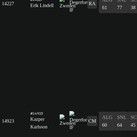
14227
RA
Erik Lindell
61
77
38
#14923
ALG
SNL
SC
Kazper
14923
CM
60
64
45
Karlsson