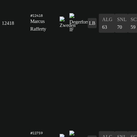
#12418
ALG
SNL
SC
Marcus
12418
LB
63
70
59
Rafferty
#12759
ALG
SNL
SC