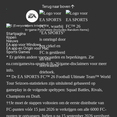
Terug naar boven
Users Interact
In-game Purchases (Includes Random Items)
Startpagina
Kopen
Nieuws
EA app voor Windows
EA app en Origin voor Mac
Sports Games
* Er gelden andere voorwaarden en beperkingen. Zie
ea.com/games/ea-sports-fc/fc-26/game-disclaimers
voor meer
info.
** De EA SPORTS FC™ 26 Football Ultimate Team™ World
Tour Seizoen-statistieken zijn uitsluitend gebaseerd op
gameplay in de volgende speltypen: Squad Battles, Rivals,
Champions en Draft.
††Je moet de stappen voltooien om de eerste distributie van
FC-punten vóór 15 juni 2026 te verkrijgen om alle 6000 FC-
punten te ontvangen. Indien u na 15 september 2026 verzilvert,