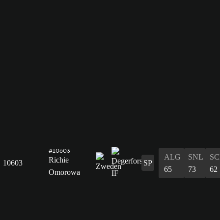
#10603
ALG
SNL
SC
Richie
10603
SP
65
73
62
Omorowa