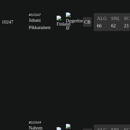
#10247
ALG
SNL
SC
Juhani
10247
CB
66
62
23
Pikkarainen
#10369
Nahom
ALG
SNL
SC