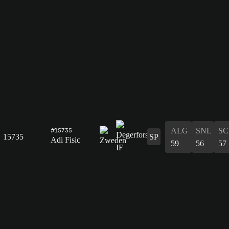
ALG
SNL
SC
#15735
15735
SP
Adi Fisic
59
56
57