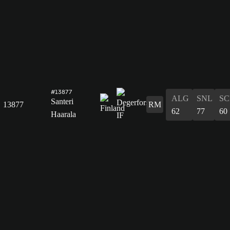
#13877
ALG
SNL
SC
Santeri
13877
RM
62
77
60
Haarala