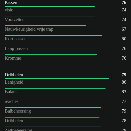
Passen
76
visie
74
Voorzetten
74
Nauwkeurigheid vrije trap
67
Kort passen
80
Lang passen
76
Kromme
76
Dribbelen
79
Lenigheid
86
Balans
83
reacties
77
Balbeheersing
79
Dribbelen
78
Zelfbeheersing
79