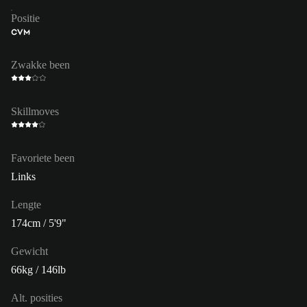
Positie
CVM
Zwakke been
Skillmoves
Favoriete been
Links
Lengte
174cm / 5'9"
Gewicht
66kg / 146lb
Alt. posities