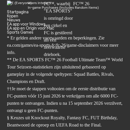
Users Interact
In-game Purchases (Includes Random Items)
Startpagina
Kopen
Nieuws
EA app voor Windows
EA app en Origin voor Mac
Sports Games
* Er gelden andere voorwaarden en beperkingen. Zie
ea.com/games/ea-sports-fc/fc-26/game-disclaimers
voor meer
info.
** De EA SPORTS FC™ 26 Football Ultimate Team™ World
Tour Seizoen-statistieken zijn uitsluitend gebaseerd op
gameplay in de volgende speltypen: Squad Battles, Rivals,
Champions en Draft.
††Je moet de stappen voltooien om de eerste distributie van
FC-punten vóór 15 juni 2026 te verkrijgen om alle 6000 FC-
punten te ontvangen. Indien u na 15 september 2026 verzilvert,
ontvangt u geen FC-punten.
§ Keuzes uit Knockout Royalty, Fantasy FC, FUT Birthday,
Beantwoord de oproep en UEFA Road to the Final.