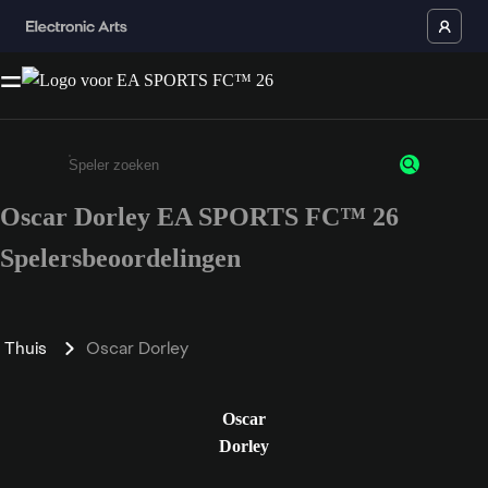
Oscar Dorley EA SPORTS FC™ 26
Enter a minimum of 3 characters or numbers
Spelersbeoordelingen
Thuis
Oscar Dorley
Oscar
Dorley