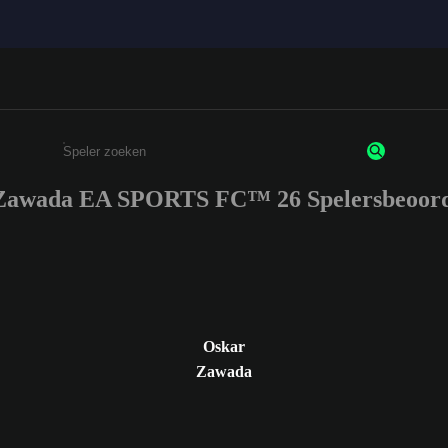
Zawada EA SPORTS FC™ 26 Spelersbeoord
Enter a minimum of 3 characters or numbers
Oskar
Zawada