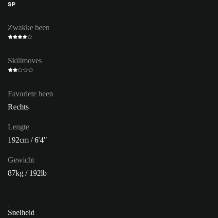
SP
Zwakke been
Skillmoves
Favoriete been
Rechts
Lengte
192cm / 6'4"
Gewicht
87kg / 192lb
Snelheid