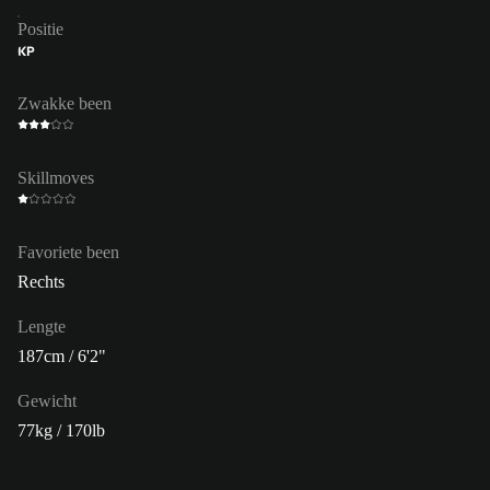
Positie
KP
Zwakke been
Skillmoves
Favoriete been
Rechts
Lengte
187cm / 6'2"
Gewicht
77kg / 170lb