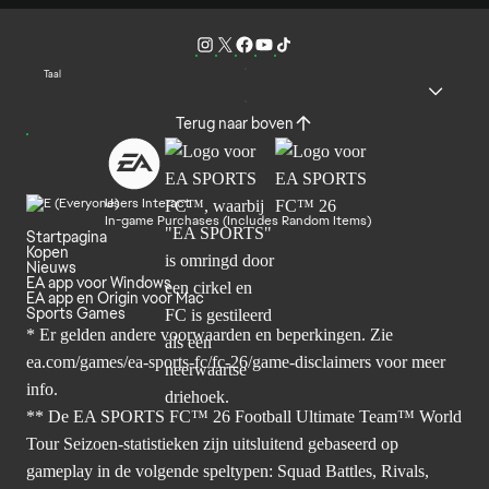
Taal
Terug naar boven
Users Interact
In-game Purchases (Includes Random Items)
Startpagina
Kopen
Nieuws
EA app voor Windows
EA app en Origin voor Mac
Sports Games
* Er gelden andere voorwaarden en beperkingen. Zie
ea.com/games/ea-sports-fc/fc-26/game-disclaimers
voor meer
info.
** De EA SPORTS FC™ 26 Football Ultimate Team™ World
Tour Seizoen-statistieken zijn uitsluitend gebaseerd op
gameplay in de volgende speltypen: Squad Battles, Rivals,