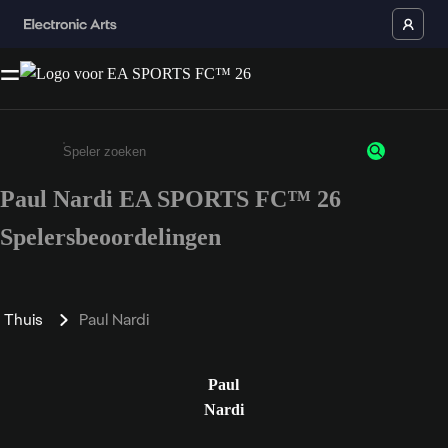
Paul Nardi EA SPORTS FC™ 26
Enter a minimum of 3 characters or numbers
Spelersbeoordelingen
Thuis
Paul Nardi
Paul
Nardi