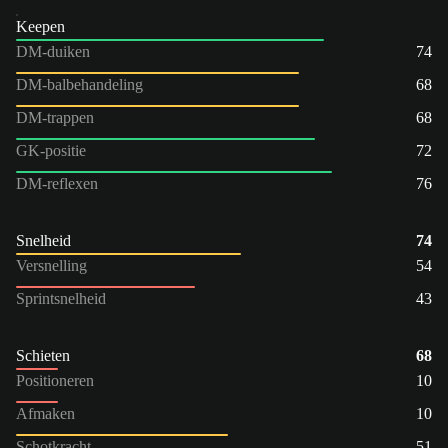
Keepen
DM-duiken
74
DM-balbehandeling
68
DM-trappen
68
GK-positie
72
DM-reflexen
76
Snelheid
74
Versnelling
54
Sprintsnelheid
43
Schieten
68
Positioneren
10
Afmaken
10
Schotkracht
51