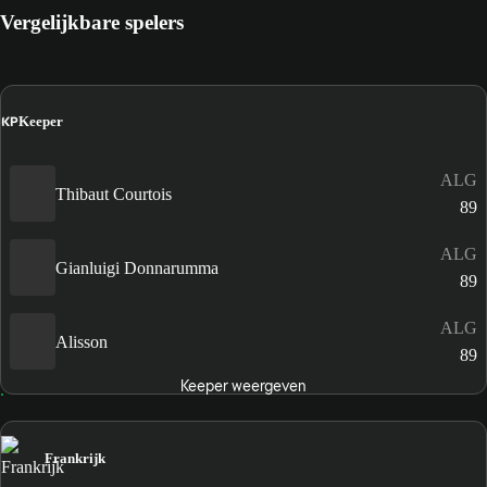
Vergelijkbare spelers
KP
Keeper
ALG
Thibaut Courtois
89
ALG
Gianluigi Donnarumma
89
ALG
Alisson
89
Keeper weergeven
Frankrijk