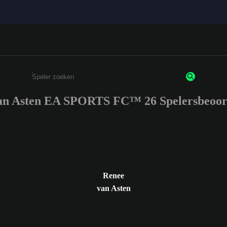
an Asten EA SPORTS FC™ 26 Spelersbeoor
Enter a minimum of 3 characters or numbers
Renee
van Asten