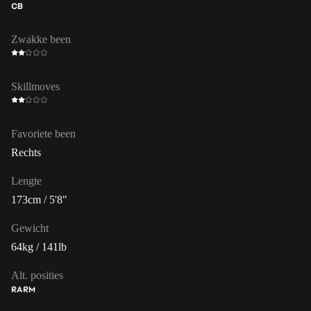
CB
Zwakke been
Skillmoves
Favoriete been
Rechts
Lengte
173cm / 5'8"
Gewicht
64kg / 141lb
Alt. posities
RA
RM