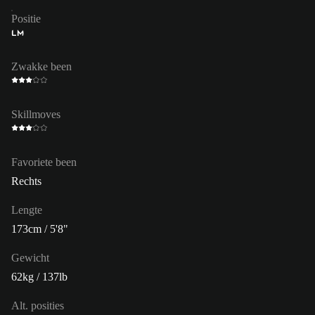
Positie
LM
Zwakke been
Skillmoves
Favoriete been
Rechts
Lengte
173cm / 5'8"
Gewicht
62kg / 137lb
Alt. posities