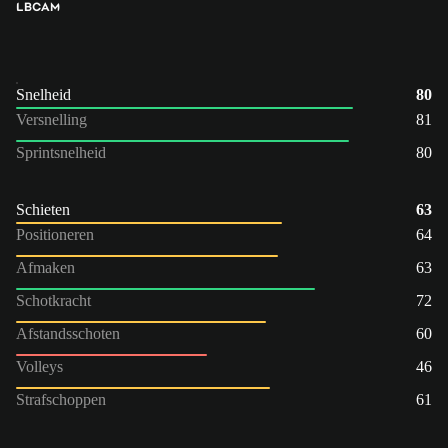
LB
CAM
Snelheid
80
Versnelling
81
Sprintsnelheid
80
Schieten
63
Positioneren
64
Afmaken
63
Schotkracht
72
Afstandsschoten
60
Volleys
46
Strafschoppen
61