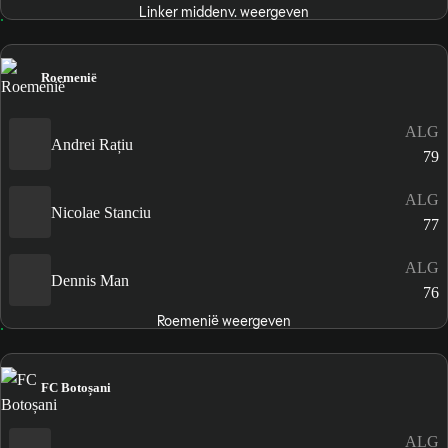
Linker middenv. weergeven
Roemenië
ALG
Andrei Rațiu
79
ALG
Nicolae Stanciu
77
ALG
Dennis Man
76
Roemenië weergeven
FC Botoșani
ALG