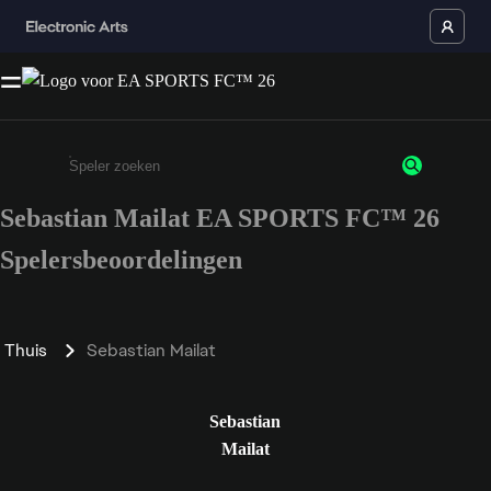
Sebastian Mailat EA SPORTS FC™ 26
Enter a minimum of 3 characters or numbers
Spelersbeoordelingen
Thuis
Sebastian Mailat
Sebastian
Mailat