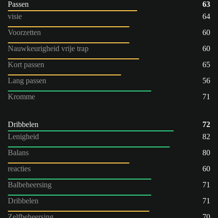
Passen
63
visie
64
Voorzetten
60
Nauwkeurigheid vrije trap
60
Kort passen
65
Lang passen
56
Kromme
71
Dribbelen
72
Lenigheid
82
Balans
80
reacties
60
Balbeheersing
71
Dribbelen
71
Zelfbeheersing
70