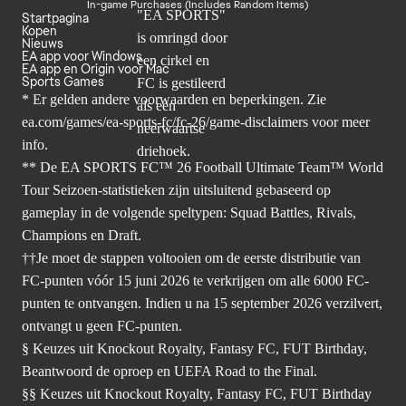
In-game Purchases (Includes Random Items)
Startpagina
Kopen
Nieuws
EA app voor Windows
EA app en Origin voor Mac
Sports Games
* Er gelden andere voorwaarden en beperkingen. Zie
ea.com/games/ea-sports-fc/fc-26/game-disclaimers
voor meer
info.
** De EA SPORTS FC™ 26 Football Ultimate Team™ World
Tour Seizoen-statistieken zijn uitsluitend gebaseerd op
gameplay in de volgende speltypen: Squad Battles, Rivals,
Champions en Draft.
††Je moet de stappen voltooien om de eerste distributie van
FC-punten vóór 15 juni 2026 te verkrijgen om alle 6000 FC-
punten te ontvangen. Indien u na 15 september 2026 verzilvert,
ontvangt u geen FC-punten.
§ Keuzes uit Knockout Royalty, Fantasy FC, FUT Birthday,
Beantwoord de oproep en UEFA Road to the Final.
§§ Keuzes uit Knockout Royalty, Fantasy FC, FUT Birthday