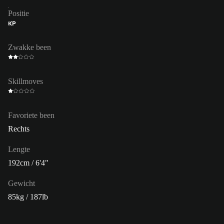
Positie
KP
Zwakke been
Skillmoves
Favoriete been
Rechts
Lengte
192cm / 6'4"
Gewicht
85kg / 187lb