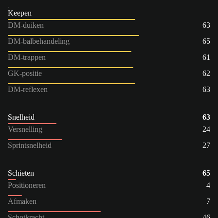
Keepen
DM-duiken
63
DM-balbehandeling
65
DM-trappen
61
GK-positie
62
DM-reflexen
63
Snelheid
63
Versnelling
24
Sprintsnelheid
27
Schieten
65
Positioneren
4
Afmaken
7
Schotkracht
46