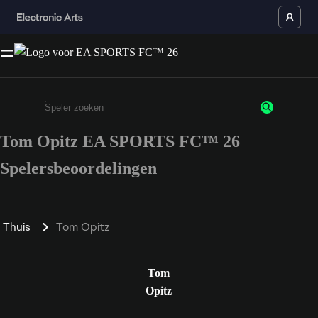
Tom Opitz EA SPORTS FC™ 26
Enter a minimum of 3 characters or numbers
Spelersbeoordelingen
Thuis
Tom Opitz
Tom
Opitz