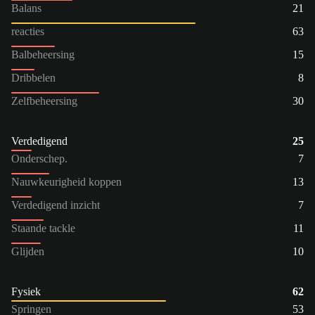
Balans
21
reacties
63
Balbeheersing
15
Dribbelen
8
Zelfbeheersing
30
Verdedigend
25
Onderschep.
7
Nauwkeurigheid koppen
13
Verdedigend inzicht
7
Staande tackle
11
Glijden
10
Fysiek
62
Springen
53