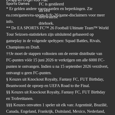
EA app en Origin voor Mac
Sports Games
* Er gelden andere voorwaarden en beperkingen. Zie
ea.com/games/ea-sports-fc/fc-26/game-disclaimers
voor meer
info.
** De EA SPORTS FC™ 26 Football Ultimate Team™ World
Tour Seizoen-statistieken zijn uitsluitend gebaseerd op
gameplay in de volgende speltypen: Squad Battles, Rivals,
Champions en Draft.
††Je moet de stappen voltooien om de eerste distributie van
FC-punten vóór 15 juni 2026 te verkrijgen om alle 6000 FC-
punten te ontvangen. Indien u na 15 september 2026 verzilvert,
ontvangt u geen FC-punten.
§ Keuzes uit Knockout Royalty, Fantasy FC, FUT Birthday,
Beantwoord de oproep en UEFA Road to the Final.
§§ Keuzes uit Knockout Royalty, Fantasy FC, FUT Birthday
en Trofeetitanen.
§§§ Keuzes omvatten 1 speler uit elk van: Argentinië, Brazilië,
Canada, Engeland, Frankrijk, Duitsland, Mexico, Nederland,