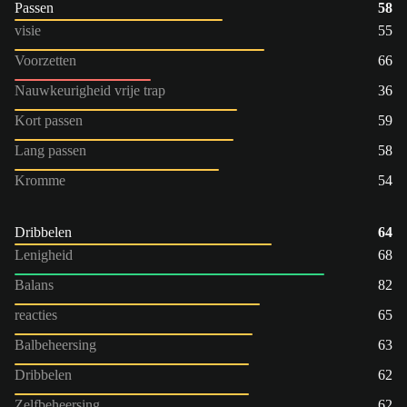
Passen
58
visie
55
Voorzetten
66
Nauwkeurigheid vrije trap
36
Kort passen
59
Lang passen
58
Kromme
54
Dribbelen
64
Lenigheid
68
Balans
82
reacties
65
Balbeheersing
63
Dribbelen
62
Zelfbeheersing
62