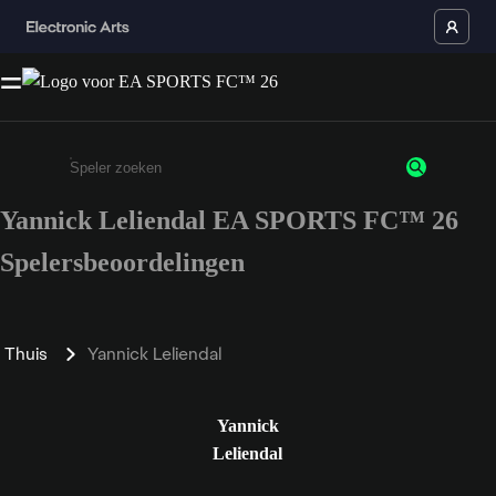
Yannick Leliendal EA SPORTS FC™ 26
Enter a minimum of 3 characters or numbers
Spelersbeoordelingen
Thuis
Yannick Leliendal
Yannick
Leliendal