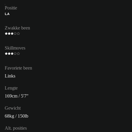
Positie
LA
Zwakke been
Skillmoves
Favoriete been
Links
Lengte
169cm / 5'7"
Gewicht
68kg / 150lb
Alt. posities