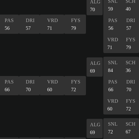
SNL
SCH
ALG
59
40
70
PAS
DRI
VRD
FYS
PAS
DRI
56
57
71
79
56
57
VRD
FYS
71
79
SNL
SCH
ALG
84
36
69
PAS
DRI
VRD
FYS
PAS
DRI
66
70
60
72
66
70
VRD
FYS
60
72
SNL
SCH
ALG
72
67
69