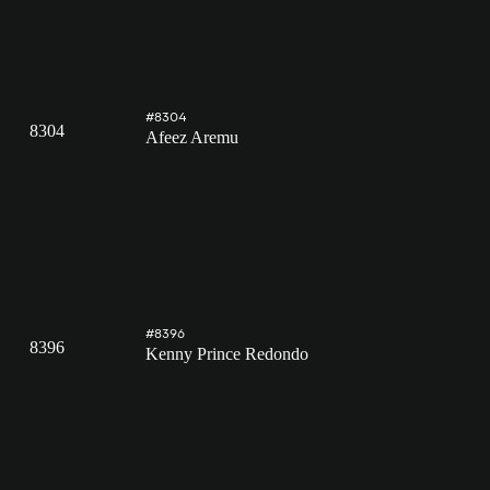
#8304
8304
Afeez Aremu
#8396
8396
Kenny Prince Redondo