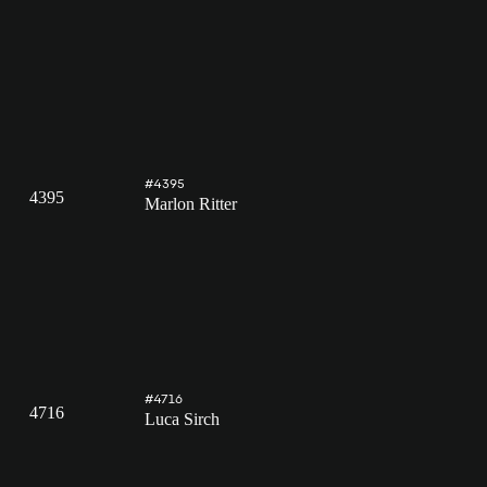
#4395
4395
Marlon Ritter
#4716
4716
Luca Sirch