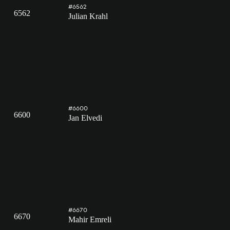
#6562
6562
Julian Krahl
#6600
6600
Jan Elvedi
#6670
6670
Mahir Emreli