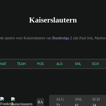
Kaiserslautern
e spelers voor Kaiserslautern van
Bundesliga 2
zijn Paul Joly, Marlon
NAT
TEAM
POS
ALG
SNL
SCH
ALG
SNL
SCH
RA
72
61
34