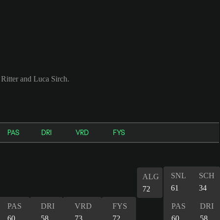
 Ritter and Luca Sirch.
PAS
DRI
VRD
FYS
SNL
SCH
ALG
61
34
72
PAS
DRI
VRD
FYS
PAS
DRI
60
58
73
72
60
58