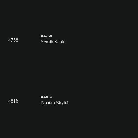
#4758
4758
Semih Sahin
#4816
4816
Naatan Skyttä