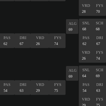
VRD
FYS
28
70
SNL
SCH
ALG
68
68
69
PAS
DRI
VRD
FYS
PAS
DRI
62
67
26
74
62
67
VRD
FYS
26
74
SNL
SCH
ALG
64
69
69
PAS
DRI
VRD
FYS
PAS
DRI
54
63
29
75
54
63
VRD
FYS
29
75