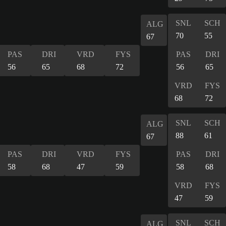
SNL
SCH
ALG
70
55
67
PAS
DRI
VRD
FYS
PAS
DRI
56
65
68
72
56
65
VRD
FYS
68
72
SNL
SCH
ALG
88
61
67
PAS
DRI
VRD
FYS
PAS
DRI
58
68
47
59
58
68
VRD
FYS
47
59
SNL
SCH
ALG