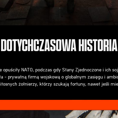
DOTYCHCZASOWA HISTORIA
ie opuściły NATO, podczas gdy Stany Zjednoczone i ich soj
ta – prywatną firmą wojskową o globalnym zasięgu i ambi
tosnych żołnierzy, którzy szukają fortuny, nawet jeśli miel