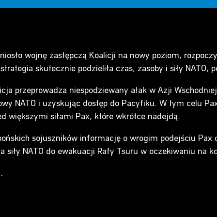
osło wojnę zastępczą Koalicji na nowy poziom, rozpoczy
trategia skutecznie podzieliła czas, zasoby i siły NATO,
cja przeprowadza niespodziewany atak w Azji Wschodniej.
iowy NATO i uzyskując dostęp do Pacyfiku. W tym celu Pa
d większymi siłami Pax, które wkrótce nadejdą.
pońskich sojuszników informację o wrogim podejściu Pax 
a siły NATO do ewakuacji Rafy Tsuru w oczekiwaniu na kon
.