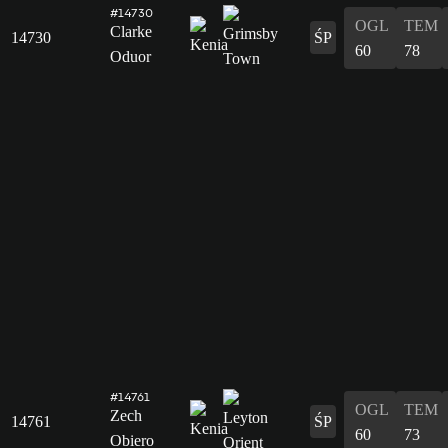
#14730
OGL
TEM
Clarke
14730
ŚP
60
78
Oduor
#14761
OGL
TEM
Zech
14761
ŚP
60
73
Obiero