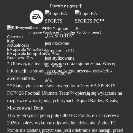
Powrót na górę
Users Interact
In-game Purchases (Includes Random Items)
Centrala
Kup
Aktualności
EA app dla Windowsa
EA app dla komputerów Mac
Sportowe Gry
* Obowiązują też inne warunki oraz ograniczenia. Więcej
informacji na stronie ea.com/pl-pl/games/ea-sports-fc/fc-
26/disclaimers.
** Statystyki sezonu światowego tournée w EA SPORTS
FC™ 26 Football Ultimate Team™ opierają się wyłącznie na
rozgrywce w następujących trybach: Squad Battles, Rivals,
Mistrzostwa i Draft.
††Aby otrzymać pełną pulę 6000 FC Points, do 15 czerwca
2026 r. należy wykonać odpowiednie działania. Żadne FC
Points nie zostaną przyznane, jeśli odebranie nie nastąpi przed