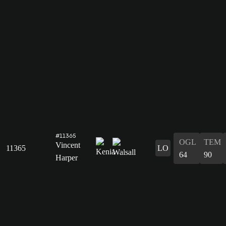
#11365
OGL
TEM
Vincent
11365
LO
64
90
Harper