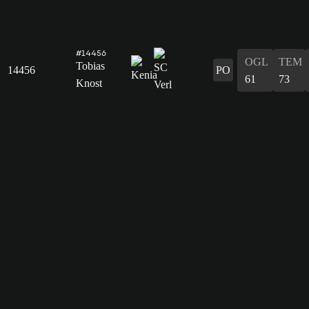
#14456
OGL
TEM
Tobias
14456
PO
61
73
Knost