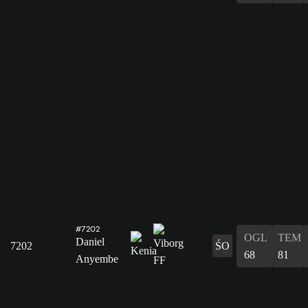
#7202
OGL
TEM
Daniel
7202
ŚO
68
81
Anyembe