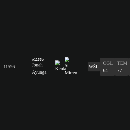
#11556
OGL
TEM
Jonah
11556
WŚL
64
77
Ayunga