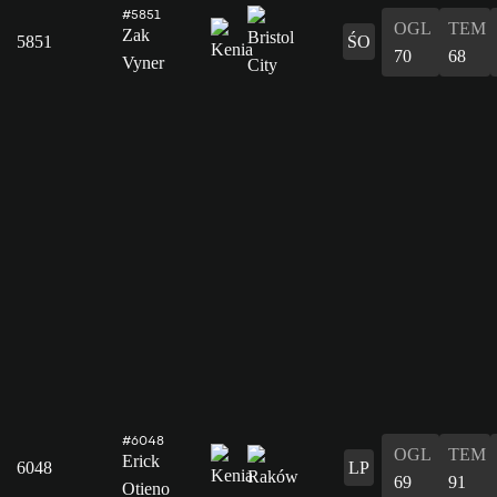
#5851
OGL
TEM
Zak
5851
ŚO
70
68
Vyner
#6048
OGL
TEM
Erick
6048
LP
69
91
Otieno