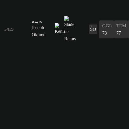
#3415
OGL
TEM
Joseph
3415
ŚO
73
77
Okumu