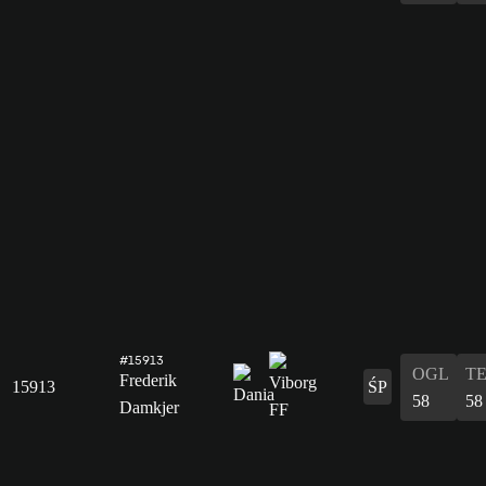
#15913
OGL
T
Frederik
15913
ŚP
58
58
Damkjer