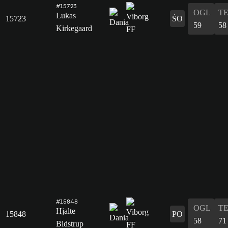
#15723
OGL
T
Lukas
15723
ŚO
59
58
Kirkegaard
#15848
OGL
T
Hjalte
15848
PO
58
71
Bidstrup