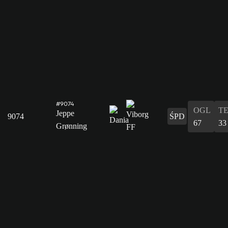
#9074
OGL
T
Jeppe
9074
ŚPD
67
33
Grønning