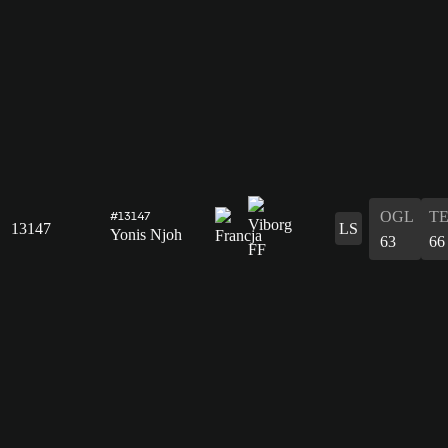
OGL
T
#13147
13147
LS
Yonis Njoh
63
66