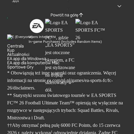
Język
Powrót na górę
Users Interact
In-game Purchases (Includes Random Items)
Centrala
Kup
Aktualności
EA app dla Windowsa
EA app dla komputerów Mac
Sportowe Gry
* Obowiązują też inne warunki oraz ograniczenia. Więcej
informacji na stronie ea.com/pl-pl/games/ea-sports-fc/fc-
26/disclaimers.
** Statystyki sezonu światowego tournée w EA SPORTS
FC™ 26 Football Ultimate Team™ opierają się wyłącznie na
rozgrywce w następujących trybach: Squad Battles, Rivals,
Mistrzostwa i Draft.
††Aby otrzymać pełną pulę 6000 FC Points, do 15 czerwca
2026 r. należy wykonać odpowiednie działania. Żadne FC