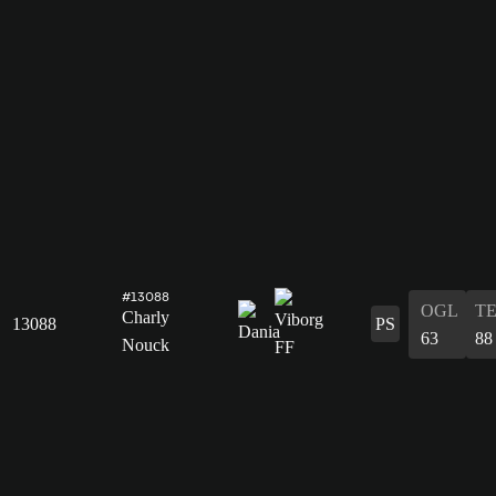
#13088
OGL
T
Charly
13088
PS
63
88
Nouck