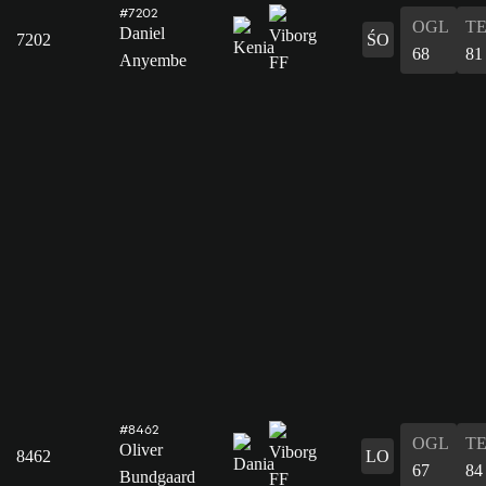
#7202
OGL
T
Daniel
7202
ŚO
68
81
Anyembe
#8462
OGL
T
Oliver
8462
LO
67
84
Bundgaard