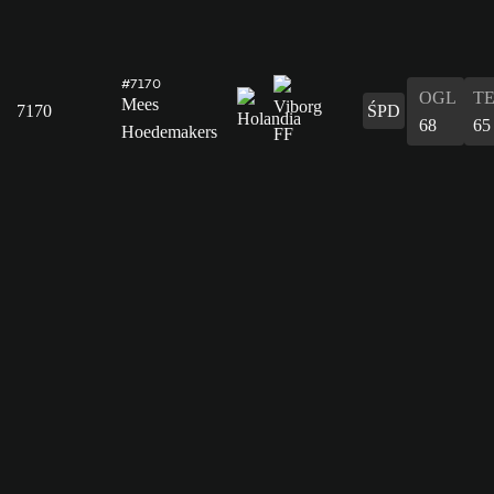
#7170
OGL
T
Mees
7170
ŚPD
68
65
Hoedemakers