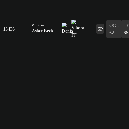
OGL
T
#13436
13436
ŚP
Asker Beck
62
66