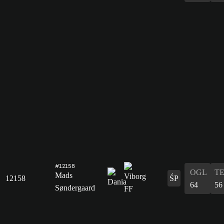
#12158
OGL
T
Mads
12158
ŚP
64
56
Søndergaard