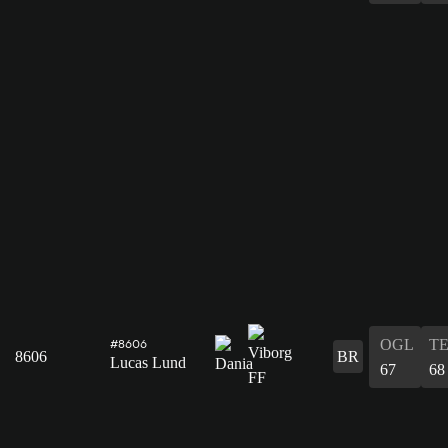
OGL
T
#8606
8606
BR
Lucas Lund
67
68