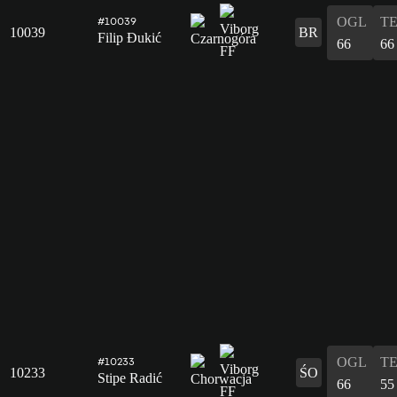
OGL
T
#10039
10039
BR
Filip Đukić
66
66
OGL
T
#10233
10233
ŚO
Stipe Radić
66
55