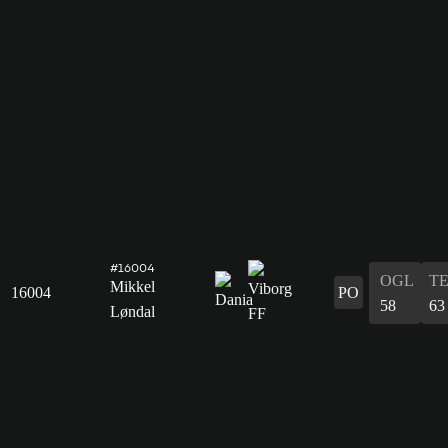
#16004
OGL
T
Mikkel
16004
PO
58
63
Løndal