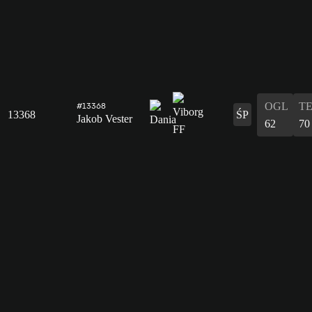
OGL
T
#13368
13368
ŚP
Jakob Vester
62
70