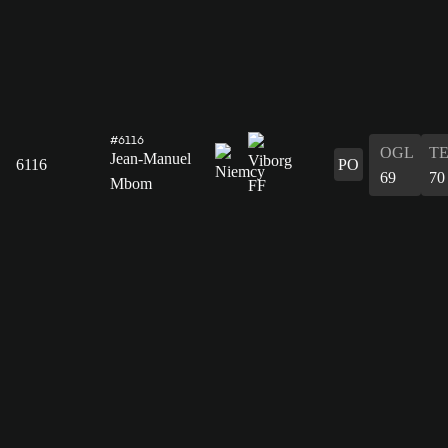
#6116
OGL
T
Jean-Manuel
6116
PO
69
70
Mbom