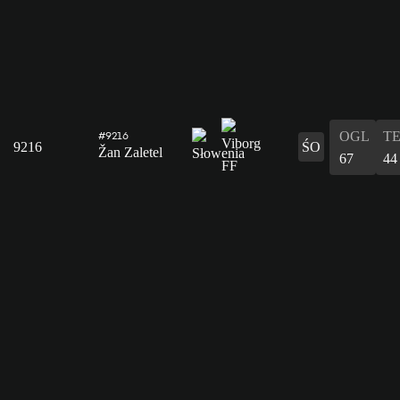
OGL
T
#9216
9216
ŚO
Žan Zaletel
67
44