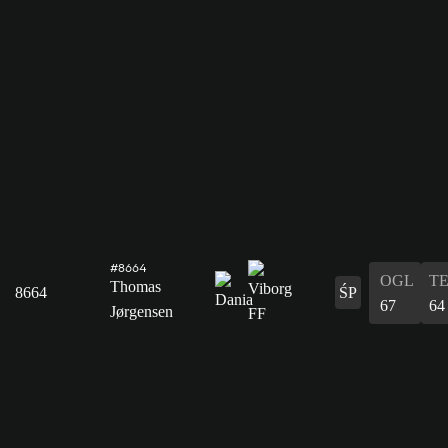
#8664
OGL
T
Thomas
8664
ŚP
67
64
Jørgensen