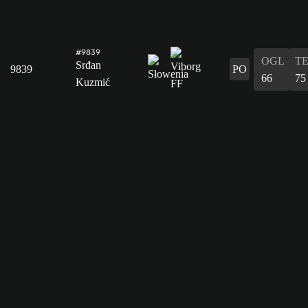
#9839
OGL
T
Srđan
9839
PO
66
75
Kuzmić