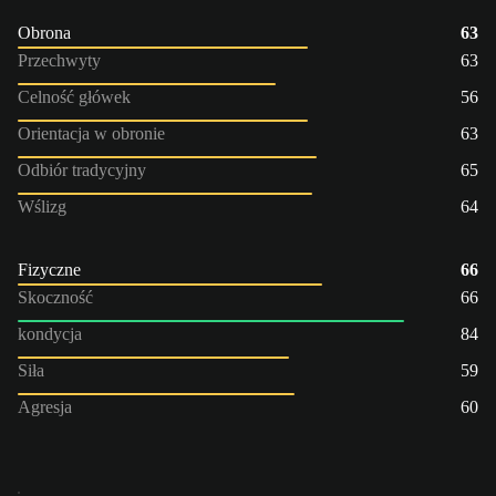
Obrona
63
Przechwyty
63
Celność główek
56
Orientacja w obronie
63
Odbiór tradycyjny
65
Wślizg
64
Fizyczne
66
Skoczność
66
kondycja
84
Siła
59
Agresja
60