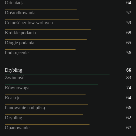
Orientacja
64
Dośrodkowania
57
Celność rzutów wolnych
59
Krótkie podania
68
Długie podania
65
Podkręcenie
56
Drybling
66
Zwinność
83
Równowaga
74
Reakcje
64
Panowanie nad piłką
66
Drybling
62
Opanowanie
67