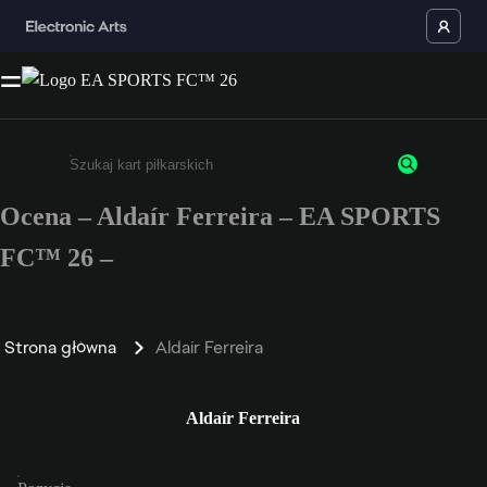
Ocena – Aldaír Ferreira – EA SPORTS
Wpisz co najmniej 3 znaki lub cyfry.
FC™ 26 –
Strona główna
Aldaír Ferreira
Aldaír Ferreira