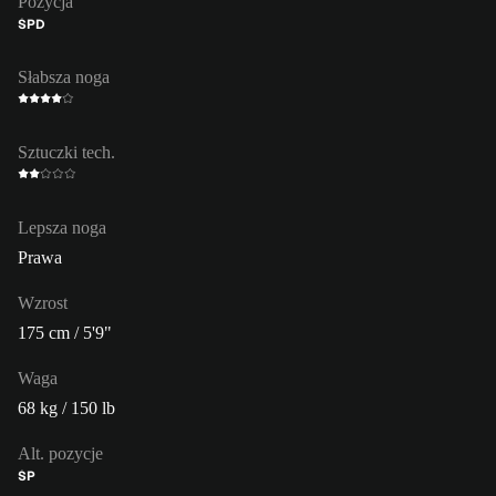
Pozycja
ŚPD
Słabsza noga
Sztuczki tech.
Lepsza noga
Prawa
Wzrost
175 cm / 5'9"
Waga
68 kg / 150 lb
Alt. pozycje
ŚP