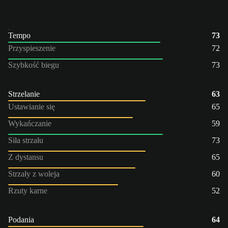
Tempo
73
Przyspieszenie
72
Szybkość biegu
73
Strzelanie
63
Ustawianie się
65
Wykańczanie
59
Siła strzału
73
Z dystansu
65
Strzały z woleja
60
Rzuty karne
52
Podania
64