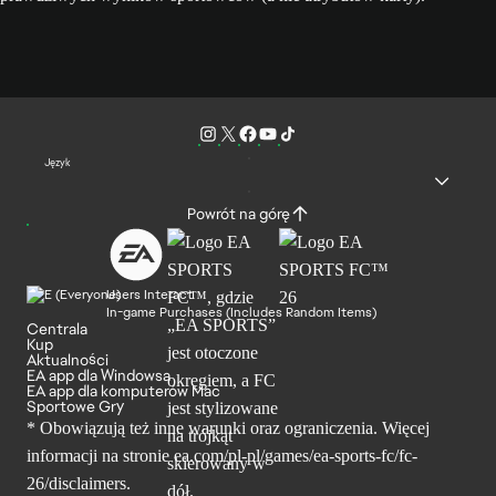
Język
Powrót na górę
Users Interact
In-game Purchases (Includes Random Items)
Centrala
Kup
Aktualności
EA app dla Windowsa
EA app dla komputerów Mac
Sportowe Gry
* Obowiązują też inne warunki oraz ograniczenia. Więcej
informacji na stronie ea.com/pl-pl/games/ea-sports-fc/fc-
26/disclaimers.