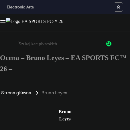
Ocena – Bruno Leyes – EA SPORTS FC™
Wpisz co najmniej 3 znaki lub cyfry.
26 –
Strona główna
Bruno Leyes
Bruno
Leyes