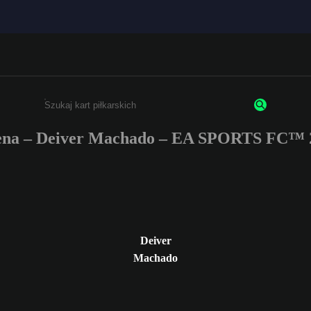
na – Deiver Machado – EA SPORTS FC™ 
Wpisz co najmniej 3 znaki lub cyfry.
Deiver
Machado