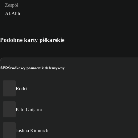
Zespół
Al-Ahli
Podobne karty piłkarskie
ŚPD
Środkowy pomocnik defensywny
Rodri
Patri Guijarro
Joshua Kimmich