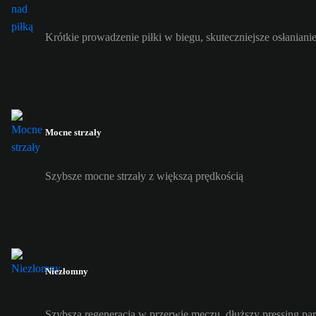
Krótkie prowadzenie piłki w biegu, skuteczniejsze osłanianie
Mocne strzały
Szybsze mocne strzały z większą prędkością
Niezłomny
Szybsza regeneracja w przerwie meczu, dłuższy pressing pa