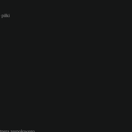
 piłki
rtnera zespołowego