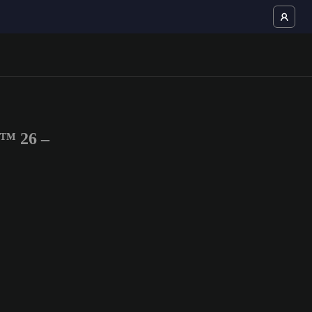
™ 26 –