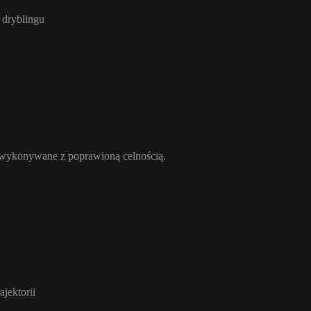
 dryblingu
ą wykonywane z poprawioną celnością.
jektorii