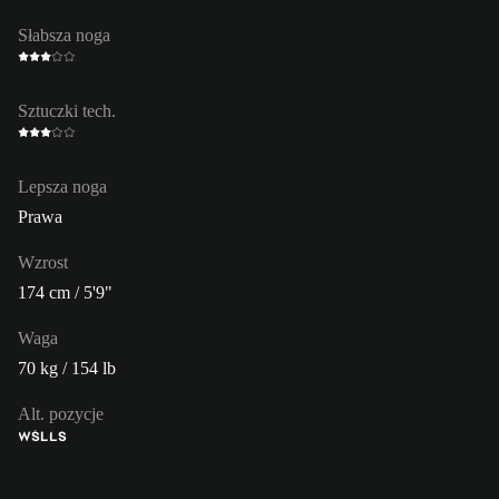
Słabsza noga
Sztuczki tech.
Lepsza noga
Prawa
Wzrost
174 cm / 5'9"
Waga
70 kg / 154 lb
Alt. pozycje
WŚL
LS