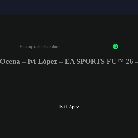
Ocena – Ivi López – EA SPORTS FC™ 26 
Wpisz co najmniej 3 znaki lub cyfry.
Ivi López