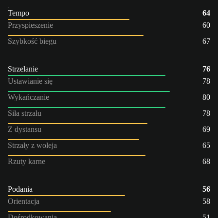
Tempo
64
Przyspieszenie
60
Szybkość biegu
67
Strzelanie
76
Ustawianie się
78
Wykańczanie
80
Siła strzału
78
Z dystansu
69
Strzały z woleja
65
Rzuty karne
68
Podania
56
Orientacja
58
Dośrodkowania
51