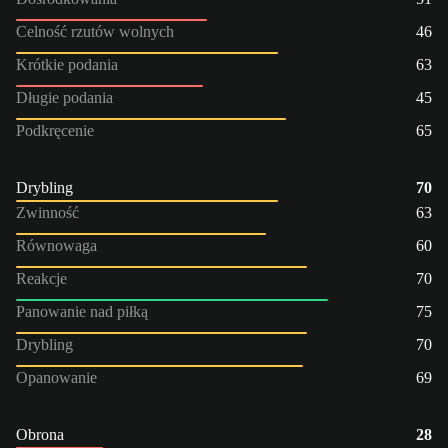
Celność rzutów wolnych
46
Krótkie podania
63
Długie podania
45
Podkręcenie
65
Drybling
70
Zwinność
63
Równowaga
60
Reakcje
70
Panowanie nad piłką
75
Drybling
70
Opanowanie
69
Obrona
28