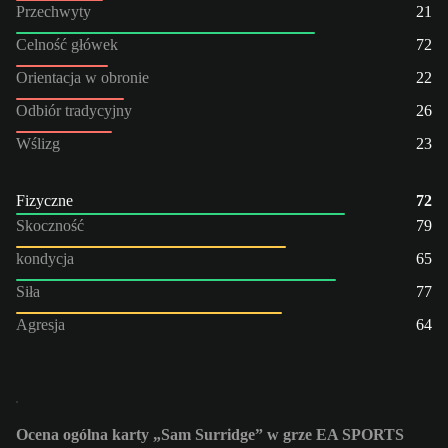
Przechwyty
21
Celność główek
72
Orientacja w obronie
22
Odbiór tradycyjny
26
Wślizg
23
Fizyczne
72
Skoczność
79
kondycja
65
Siła
77
Agresja
64
Ocena ogólna karty „Sam Surridge” w grze EA SPORTS