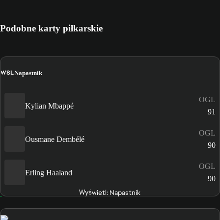
Podobne karty piłkarskie
WŚL
Napastnik
OGL
Kylian Mbappé
91
OGL
Ousmane Dembélé
90
OGL
Erling Haaland
90
Wyświetl: Napastnik