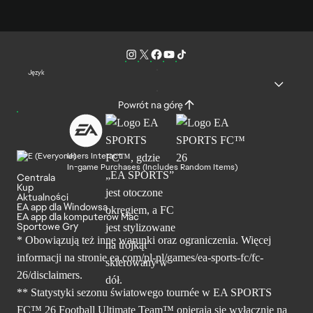
Język
Powrót na górę
Users Interact
In-game Purchases (Includes Random Items)
Centrala
Kup
Aktualności
EA app dla Windowsa
EA app dla komputerów Mac
Sportowe Gry
* Obowiązują też inne warunki oraz ograniczenia. Więcej
informacji na stronie ea.com/pl-pl/games/ea-sports-fc/fc-
26/disclaimers.
** Statystyki sezonu światowego tournée w EA SPORTS
FC™ 26 Football Ultimate Team™ opierają się wyłącznie na