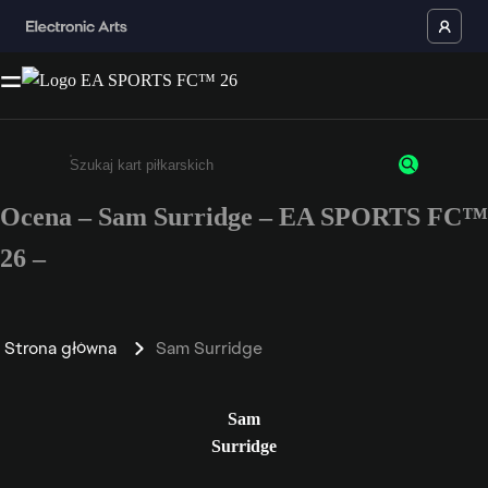
Ocena – Sam Surridge – EA SPORTS FC™
Wpisz co najmniej 3 znaki lub cyfry.
26 –
Strona główna
Sam Surridge
Sam
Surridge