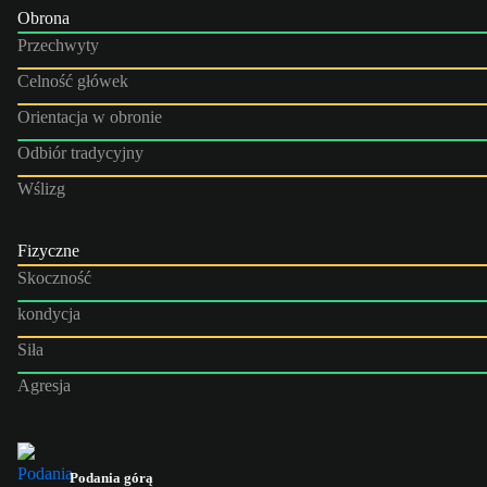
Obrona
Przechwyty
Celność główek
Orientacja w obronie
Odbiór tradycyjny
Wślizg
Fizyczne
Skoczność
kondycja
Siła
Agresja
Podania górą