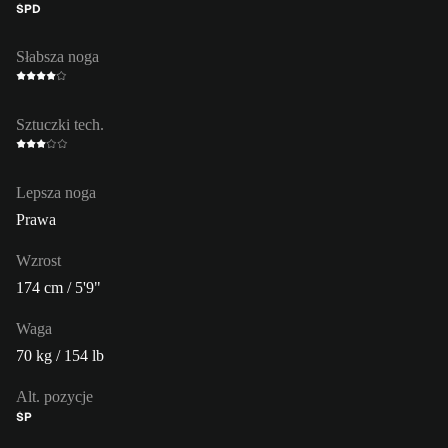
ŚPD
Słabsza noga
Sztuczki tech.
Lepsza noga
Prawa
Wzrost
174 cm / 5'9"
Waga
70 kg / 154 lb
Alt. pozycje
ŚP