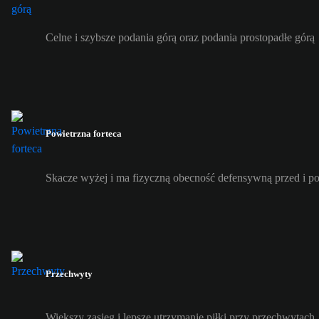
Celne i szybsze podania górą oraz podania prostopadłe górą
Powietrzna forteca
Skacze wyżej i ma fizyczną obecność defensywną przed i p
Przechwyty
Większy zasięg i lepsze utrzymanie piłki przy przechwytach