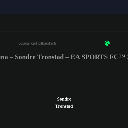
na – Sondre Tronstad – EA SPORTS FC™ 
Wpisz co najmniej 3 znaki lub cyfry.
Sondre
Tronstad