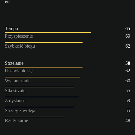
PP
Tempo
65
Przyspieszenie
69
Szybkość biegu
62
Strzelanie
58
Ustawianie się
62
Wykańczanie
60
Siła strzału
55
Z dystansu
59
Strzały z woleja
55
Rzuty karne
48