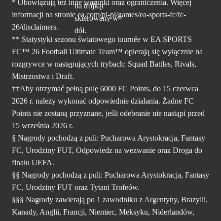
* Obowiązują też inne warunki oraz ograniczenia. Więcej
informacji na stronie ea.com/pl-pl/games/ea-sports-fc/fc-
26/disclaimers.
** Statystyki sezonu światowego tournée w EA SPORTS
FC™ 26 Football Ultimate Team™ opierają się wyłącznie na
rozgrywce w następujących trybach: Squad Battles, Rivals,
Mistrzostwa i Draft.
††Aby otrzymać pełną pulę 6000 FC Points, do 15 czerwca
2026 r. należy wykonać odpowiednie działania. Żadne FC
Points nie zostaną przyznane, jeśli odebranie nie nastąpi przed
15 września 2026 r.
§ Nagrody pochodzą z puli: Pucharowa Arystokracja, Fantasy
FC, Urodziny FUT, Odpowiedz na wezwanie oraz Droga do
finału UEFA.
§§ Nagrody pochodzą z puli: Pucharowa Arystokracja, Fantasy
FC, Urodziny FUT oraz Tytani Trofeów.
§§§ Nagrody zawierają po 1 zawodniku z Argentyny, Brazylii,
Kanady, Anglii, Francji, Niemiec, Meksyku, Niderlandów,