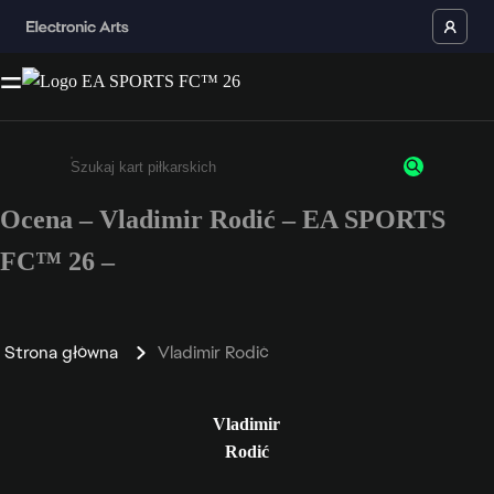
Ocena – Vladimir Rodić – EA SPORTS
Wpisz co najmniej 3 znaki lub cyfry.
FC™ 26 –
Strona główna
Vladimir Rodić
Vladimir
Rodić