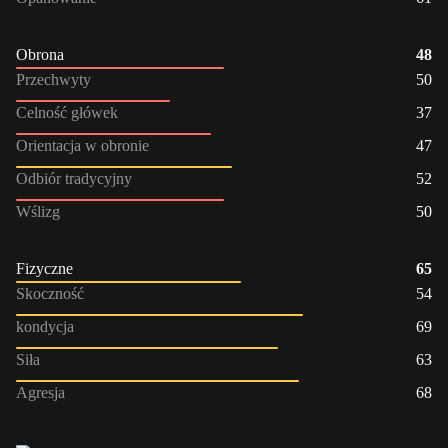
Obrona
48
Przechwyty
50
Celność główek
37
Orientacja w obronie
47
Odbiór tradycyjny
52
Wślizg
50
Fizyczne
65
Skoczność
54
kondycja
69
Siła
63
Agresja
68