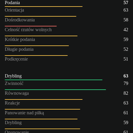
Podania
57
Orientacja
63
Dośrodkowania
58
Celność rzutów wolnych
42
Krótkie podania
59
Długie podania
52
Podkręcenie
51
Drybling
63
Zwinność
79
Równowaga
82
Reakcje
63
Panowanie nad piłką
61
Drybling
59
Opanowanie
61