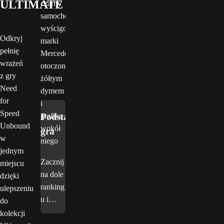
ULTIMATE
Odkryj
pełnię
wrażeń
z gry
Need
for
Speed
Podstawowa
Unbound
gra
w
jednym
Zacznij
miejscu
na dole
dzięki
ranking
ulepszeniu
u i
do
dotrzyj
kolekcji