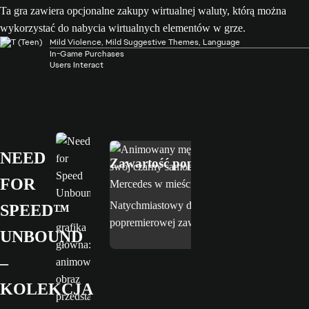
Ta gra zawiera opcjonalne zakupy wirtualnej waluty, którą można
wykorzystać do nabycia wirtualnych elementów w grze.
Mild Violence, Mild Suggestive Themes, Language
In-Game Purchases
Users Interact
Dostępne w kolekcji Ultimate
NEED
Zawartość popremierowa
FOR
Natychmiastowy dostęp do całej
SPEED™
popremierowej zawartości premium.
UNBOUND
–
KOLEKCJA