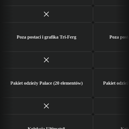
Poza postaci i grafika Tri-Ferg
Poza posta
Pakiet odzieży Palace (20 elementów)
Pakiet odzie
Kolekcja Ultimate*
Kole