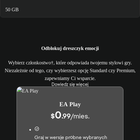
50 GB
Odblokuj dreszczyk emocji
Wybierz członkostwo†, które odpowiada twojemu stylowi gry.
Niezależnie od tego, czy wybierzesz opcję Standard czy Premium,
zapewniamy Ci wsparcie.
Dowiedz się więcej
EA Play
0
$
.99
/
mies.
Graj w wersje próbne wybranych