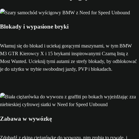
Blokady i wypasione bryki
Włamuj się do blokad i uciekaj gorącymi maszynami, w tym BMW
M3 GTR Kierowcy X i 15 brykami inspirowanymi Czarną listą z
Most Wanted. Ucieknij tymi autami ze strefy blokady, by odblokować
je do użytku w trybie swobodnej jazdy, PVP i blokadach.
Zabawa w wywózkę
Zdobądź z ekipą ciężarówkę do wywozu, nim zrobią to rywale, i