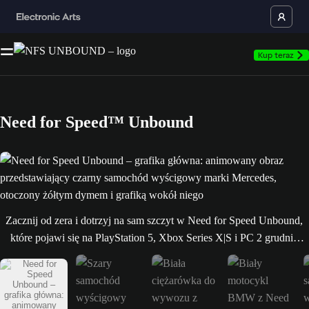
Kup teraz
Need for Speed™ Unbound
Need for Speed Unbound – grafika główna: animowany obraz przedsta
Zacznij od zera i dotrzyj na sam szczyt w Need for Speed Unbound,
które pojawi się na PlayStation 5, Xbox Series X|S i PC 2 grudnia
2022 r. Ścigaj się z czasem, uciekaj glinom i bierz udział w
cotygodniowych kwalifikacjach, by wywalczyć miejsce w Grandzie,
najważniejszych wyścigach ulicznych w Lakeshore. Wypełnij swój
garaż niepowtarzalnymi, stuningowanymi furami i daj się poznać na