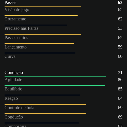
Passes
63
Visão de jogo
65
Cruzamento
62
Precisão nas Faltas
53
Passes curtos
65
Lançamento
59
Curva
60
Condução
71
Agilidade
86
Equilíbrio
85
Reação
64
Controle de bola
69
Condução
69
Compostura
63