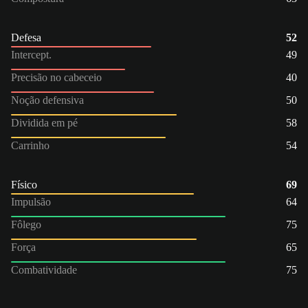
Defesa
52
Intercept.
49
Precisão no cabeceio
40
Noção defensiva
50
Dividida em pé
58
Carrinho
54
Físico
69
Impulsão
64
Fôlego
75
Força
65
Combatividade
75