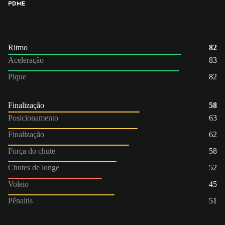
PD
ME
Ritmo
82
Aceleração
83
Pique
82
Finalização
58
Posicionamento
63
Finalização
62
Força do chute
58
Chutes de longe
52
Voleio
45
Pênaltis
51