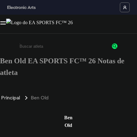
Ben Old EA SPORTS FC™ 26 Notas de
Insira pelo menos 3 caracteres ou números
atleta
Principal
Ben Old
Ben
Old