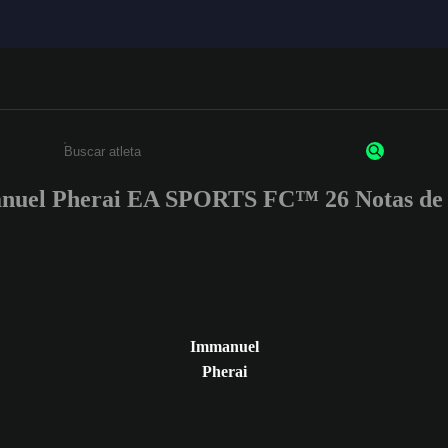
uel Pherai EA SPORTS FC™ 26 Notas de 
Insira pelo menos 3 caracteres ou números
Immanuel
Pherai