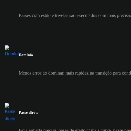
Passes com estilo e trivelas são executados com mais precisã
Domínio
Menos erros ao dominar, mais rapidez na transição para con
Passe direto
Bola enfiada precisa, passe de efeito c/ mais curva, passe pre