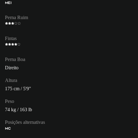
MEI
Perna Ruim
Fintas
Perna Boa
Direito
Altura
175 cm / 5'9"
Peso
74 kg / 163 lb
Posições alternativas
MC