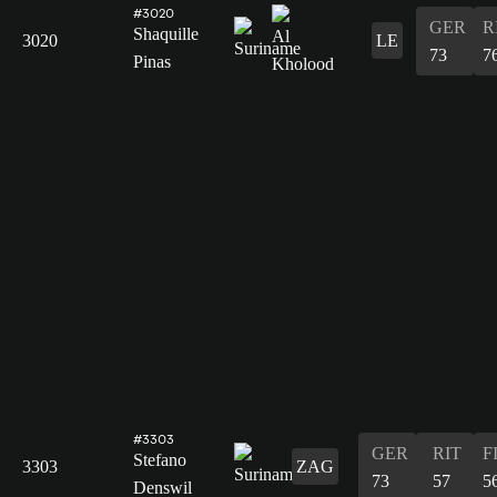
#3020
GER
R
Shaquille
3020
LE
73
7
Pinas
#3303
GER
RIT
F
Stefano
3303
ZAG
73
57
5
Denswil