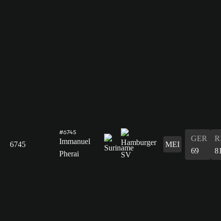
#6745
GER
R
Immanuel
6745
MEI
69
8
Pherai