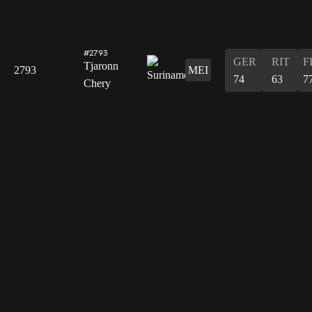
#2793
GER
RIT
F
Tjaronn
2793
MEI
74
63
7
Chery