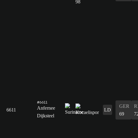
#6611
GER
R
Anfernee
6611
LD
69
7
Dijksteel