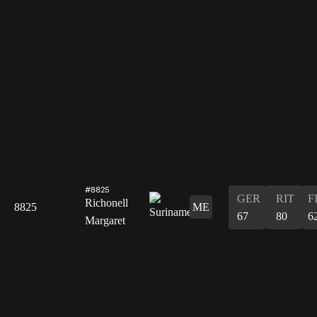
#8825
GER
RIT
F
Richonell
8825
ME
67
80
6
Margaret