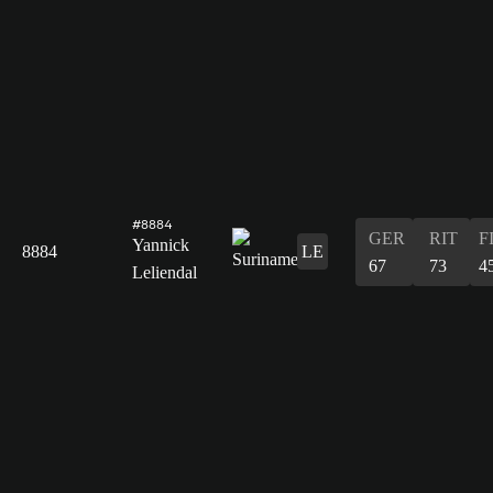
#8884
GER
RIT
F
Yannick
8884
LE
67
73
4
Leliendal