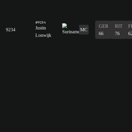
#9234
GER
RIT
F
Justin
9234
MC
66
76
6
Lonwijk