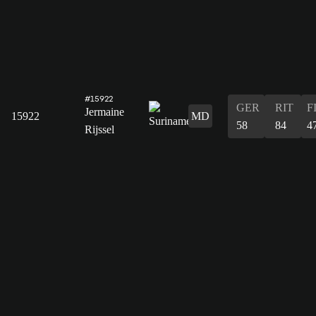
#15922
GER
RIT
F
Jermaine
15922
MD
58
84
4
Rijssel