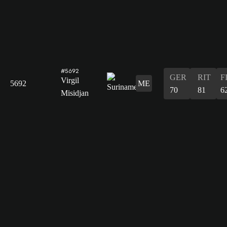
#5692
GER
RIT
F
Virgil
5692
ME
70
81
6
Misidjan