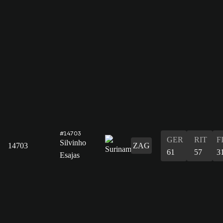
#14703
GER
RIT
F
Silvinho
14703
ZAG
61
57
3
Esajas