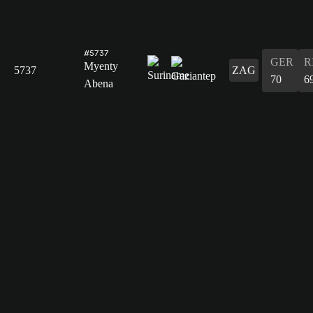
#5737
GER
R
Myenty
5737
ZAG
70
6
Abena