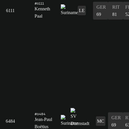
#6111
GER
RIT
F
Kenneth
6111
LE
69
81
5
Paal
#6484
GER
R
Jean-Paul
6484
MC
69
6
Boëtius