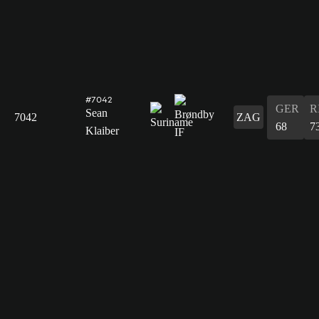
#7042
GER
R
Sean
7042
ZAG
68
7
Klaiber