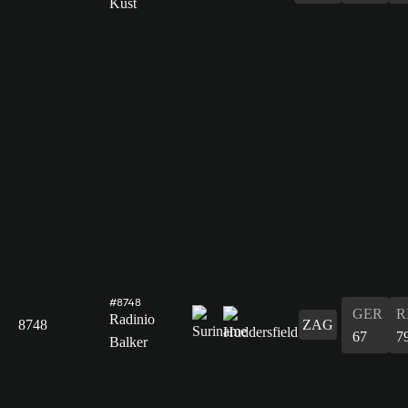
Kust
#8748
GER
R
Radinio
8748
ZAG
67
7
Balker