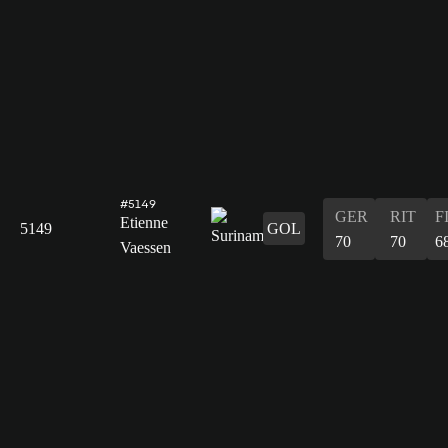
#5149
GER
RIT
F
Etienne
5149
GOL
70
70
6
Vaessen