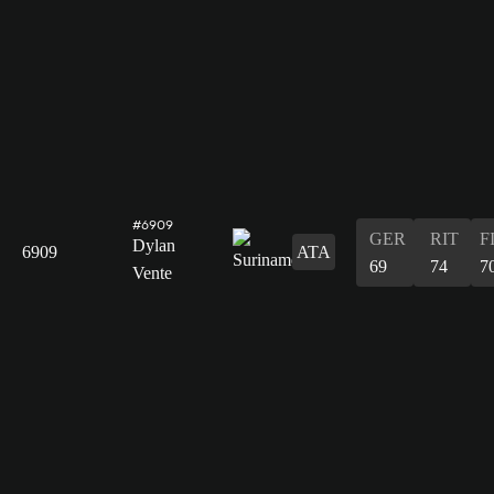
#6909
GER
RIT
F
Dylan
6909
ATA
69
74
7
Vente