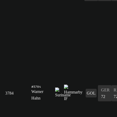
#3784
GER
R
Warner
3784
GOL
72
7
Hahn