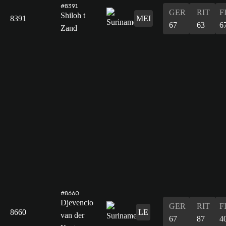
#8391
GER
RIT
F
Shiloh t
8391
MEI
67
63
6
Zand
#8660
Djevencio
GER
RIT
F
8660
LE
van der
67
87
4