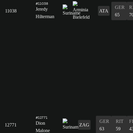
#11038
GER
R
Jeredy
11038
ATA
65
7
Hilterman
#12771
GER
RIT
F
Dion
12771
ZAG
63
59
4
Malone