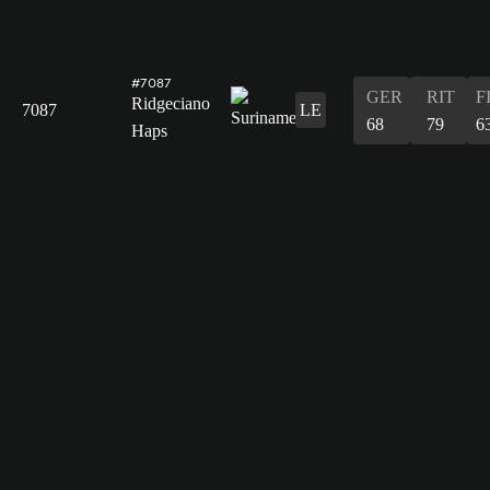
#7087
GER
RIT
F
Ridgeciano
7087
LE
68
79
6
Haps