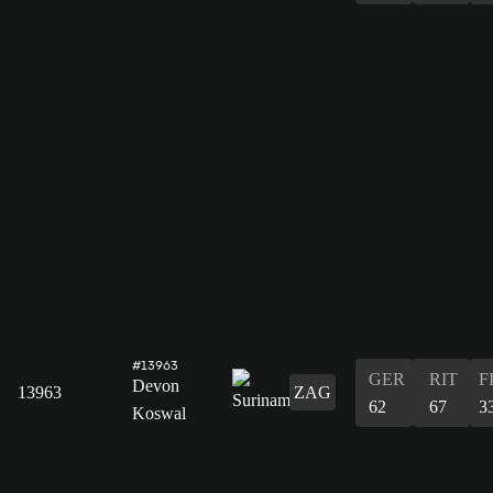
#13963
GER
RIT
F
Devon
13963
ZAG
62
67
3
Koswal