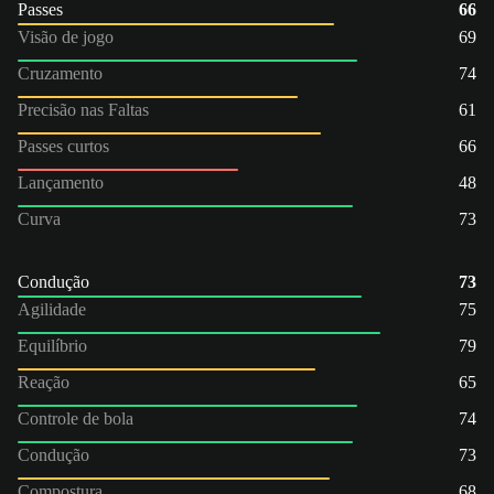
Passes
66
Visão de jogo
69
Cruzamento
74
Precisão nas Faltas
61
Passes curtos
66
Lançamento
48
Curva
73
Condução
73
Agilidade
75
Equilíbrio
79
Reação
65
Controle de bola
74
Condução
73
Compostura
68