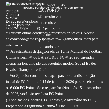
Users Interact
In-game Purchases (Includes Random Items)
Principal
Comprar
Notícias
EA app para Windows
EA app para Mac
Esporte Jogos
* Existem outras condições e restrições aplicáveis. Acesse
ea.com/pt-br/games/ea-sports-fc/fc-26
/game-disclaimers para
saber mais.
** As estatísticas da Temporada da Turnê Mundial do Football
Ultimate Team™ do EA SPORTS FC™ 26 são baseadas
apenas na jogabilidade dos seguintes modos: Squad Battles,
Rivals, Champions e Draft.
††Você precisa concluir as etapas para obter a distribuição
inicial de FC Points até 15 de junho de 2026 para receber todos
os 6.000 FC Points. Se o resgate for feito após 15 de setembro
de 2026, você não receberá FC Points.
§ Escolhas de Copeiros, FC Fantasia, Aniversário do FUT,
Preparando a Figurinha e Rumo à Final: UEFA.