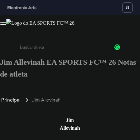
Jim Allevinah EA SPORTS FC™ 26 Notas
Insira pelo menos 3 caracteres ou números
de atleta
Principal
Jim Allevinah
Jim
Allevinah