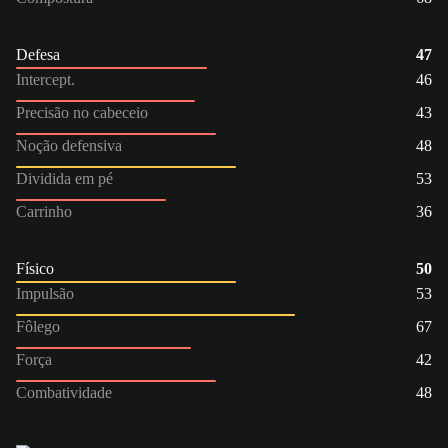
Defesa
47
Intercept.
46
Precisão no cabeceio
43
Noção defensiva
48
Dividida em pé
53
Carrinho
36
Físico
50
Impulsão
53
Fôlego
67
Força
42
Combatividade
48