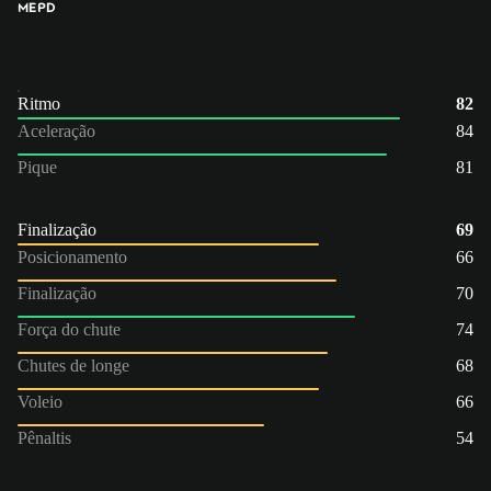
ME
PD
Ritmo
82
Aceleração
84
Pique
81
Finalização
69
Posicionamento
66
Finalização
70
Força do chute
74
Chutes de longe
68
Voleio
66
Pênaltis
54