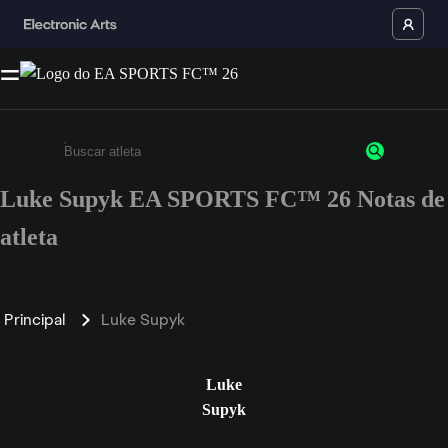
Luke Supyk EA SPORTS FC™ 26 Notas de
Insira pelo menos 3 caracteres ou números
atleta
Principal
Luke Supyk
Luke
Supyk