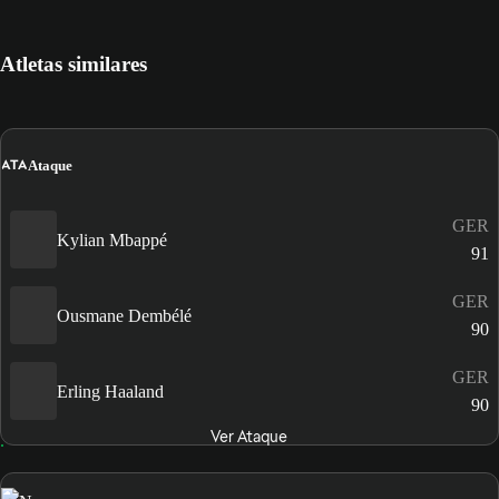
Atletas similares
ATA
Ataque
GER
Kylian Mbappé
91
GER
Ousmane Dembélé
90
GER
Erling Haaland
90
Ver Ataque