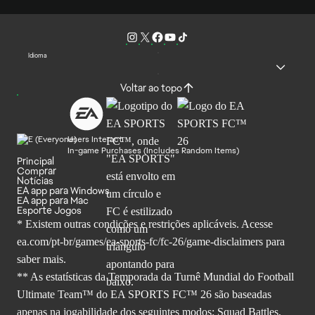
Idioma
Voltar ao topo
Users Interact
In-game Purchases (Includes Random Items)
Principal
Comprar
Notícias
EA app para Windows
EA app para Mac
Esporte Jogos
* Existem outras condições e restrições aplicáveis. Acesse
ea.com/pt-br/games/ea-sports-fc/fc-26
/game-disclaimers para
saber mais.
** As estatísticas da Temporada da Turnê Mundial do Football
Ultimate Team™ do EA SPORTS FC™ 26 são baseadas
apenas na jogabilidade dos seguintes modos: Squad Battles,