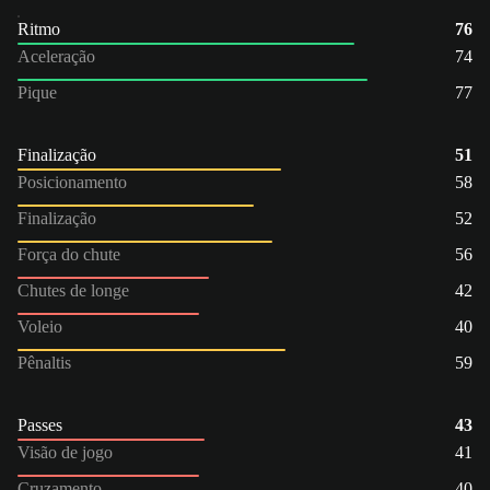
Ritmo
76
Aceleração
74
Pique
77
Finalização
51
Posicionamento
58
Finalização
52
Força do chute
56
Chutes de longe
42
Voleio
40
Pênaltis
59
Passes
43
Visão de jogo
41
Cruzamento
40