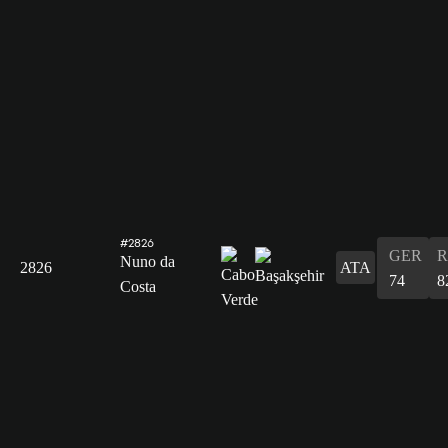
#2826
GER
R
Nuno da
2826
ATA
74
8
Costa