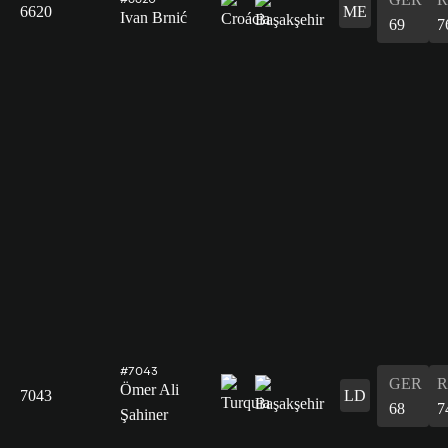
6620
ME
Ivan Brnić
69
7
#7043
GER
R
Ömer Ali
7043
LD
68
7
Şahiner