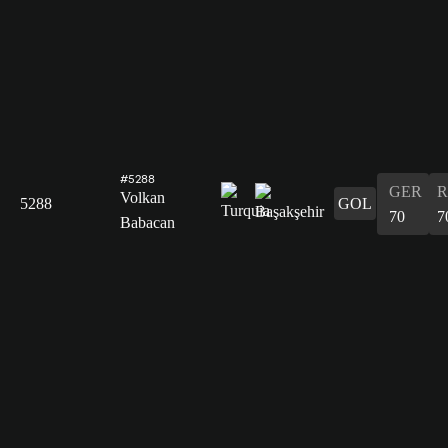
#5288
GER
R
Volkan
5288
GOL
70
7
Babacan