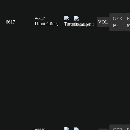
GER
R
#6617
6617
VOL
Umut Güneş
69
6
GER
R
#6620