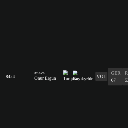
GER
R
#8424
8424
VOL
Onur Ergün
67
5