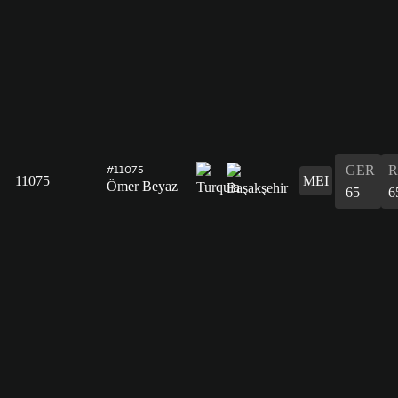
GER
R
#11075
11075
MEI
Ömer Beyaz
65
6