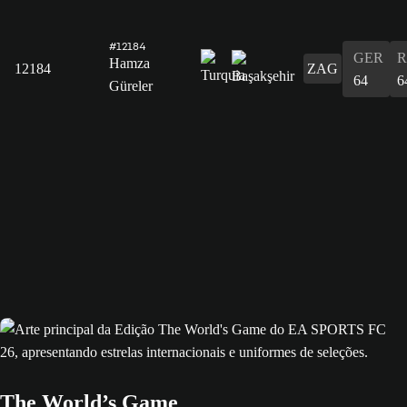
#12184
GER
R
Hamza
12184
ZAG
64
6
Güreler
The World’s Game