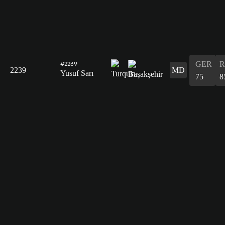
GER
R
#2239
2239
MD
Yusuf Sarı
75
8