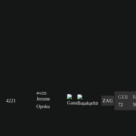
#4221
GER
R
Jerome
4221
ZAG
72
5
Opoku