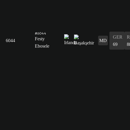
#6044
GER
R
Festy
6044
MD
69
8
Ebosele