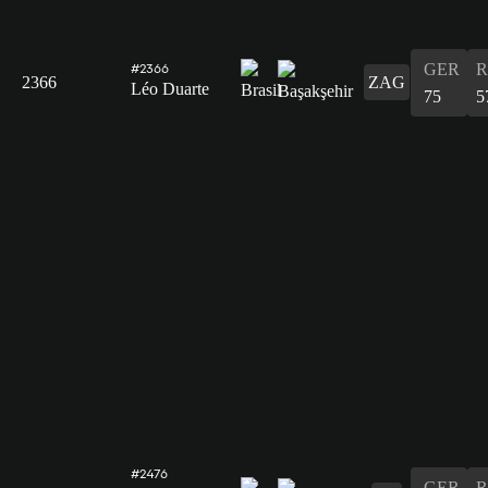
GER
R
#2366
2366
ZAG
Léo Duarte
75
5
#2476
GER
R