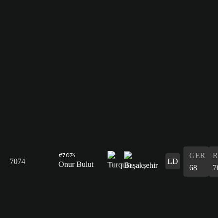
GER
R
#7074
7074
LD
Onur Bulut
68
7