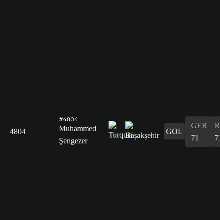
#4804
GER
R
Muhammed
4804
GOL
71
7
Şengezer