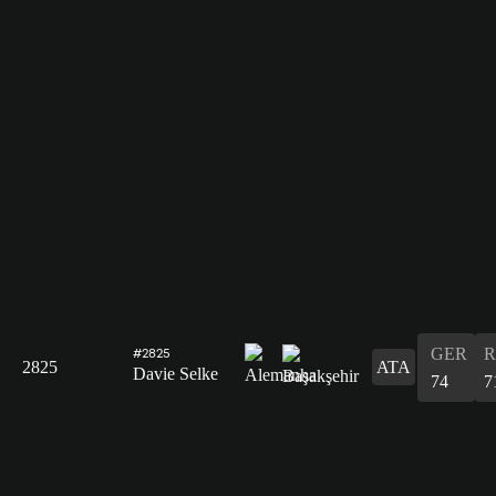
GER
R
#2825
2825
ATA
Davie Selke
74
7