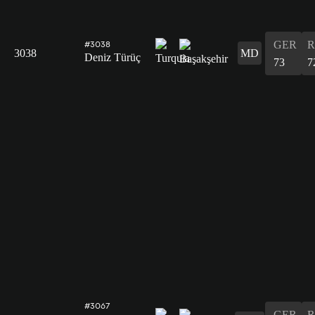
GER
R
#3038
3038
MD
Deniz Türüç
73
7
#3067
GER
R