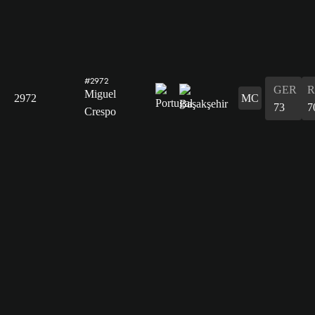
#2972
GER
R
Miguel
2972
MC
73
7
Crespo