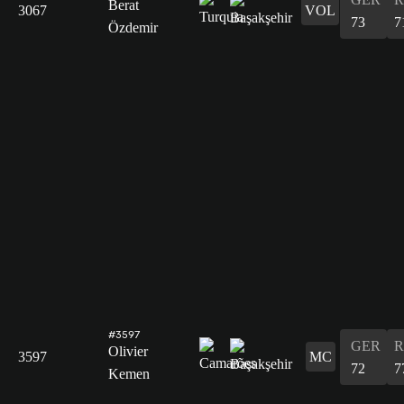
Berat
3067
VOL
73
7
Özdemir
#3597
GER
R
Olivier
3597
MC
72
7
Kemen