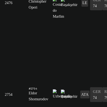
Christopher
2476
LE
74
7
Operi
#2754
GER
R
Eldor
2754
ATA
74
7
Shomurodov