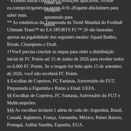
* Existem outras condições e restrições aplicáveis. Acesse
ea.com/pt-br/games/ea-sports-fc/fc-26
/game-disclaimers para
saber mais.
** As estatísticas da Temporada da Turnê Mundial do Football
Ultimate Team™ do EA SPORTS FC™ 26 são baseadas
apenas na jogabilidade dos seguintes modos: Squad Battles,
Rivals, Champions e Draft.
††Você precisa concluir as etapas para obter a distribuição
inicial de FC Points até 15 de junho de 2026 para receber todos
os 6.000 FC Points. Se o resgate for feito após 15 de setembro
de 2026, você não receberá FC Points.
§ Escolhas de Copeiros, FC Fantasia, Aniversário do FUT,
Preparando a Figurinha e Rumo à Final: UEFA.
§§ Escolhas de Copeiros, FC Fantasia, Aniversário do FUT e
Multicampeões.
§§§ As escolhas incluem 1 atleta de cada de: Argentina, Brasil,
Canadá, Inglaterra, França, Alemanha, México, Países Baixos,
Portugal, Arábia Saudita, Espanha, EUA.