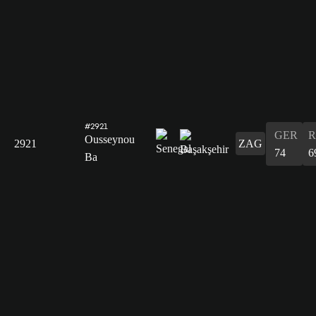
#2921
GER
R
Ousseynou
2921
ZAG
74
6
Ba