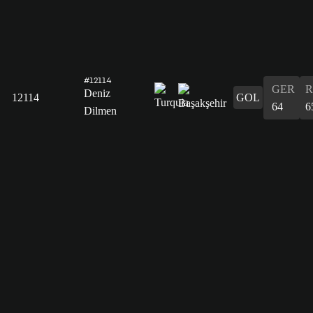
#12114
GER
R
Deniz
12114
GOL
64
6
Dilmen