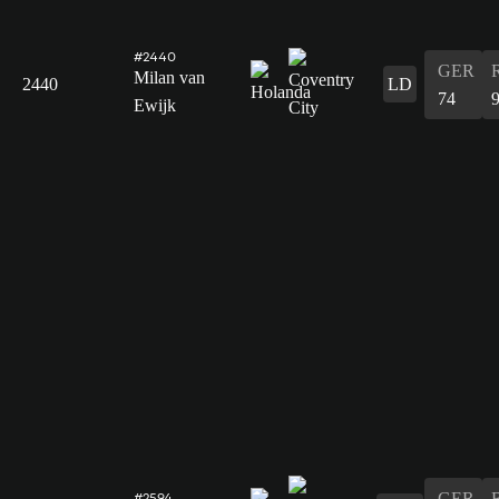
#2440
GER
Milan van
2440
LD
74
Ewijk
GER
#2594