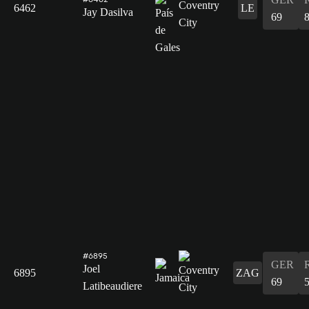
6462
LE
Jay Dasilva
69
#6895
GER
Joel
6895
ZAG
69
Latibeaudiere