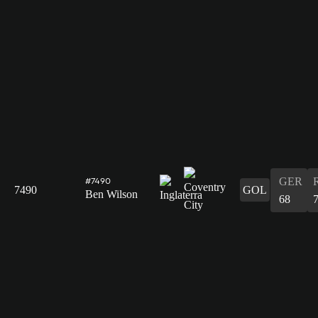
GER
#7490
7490
GOL
Ben Wilson
68