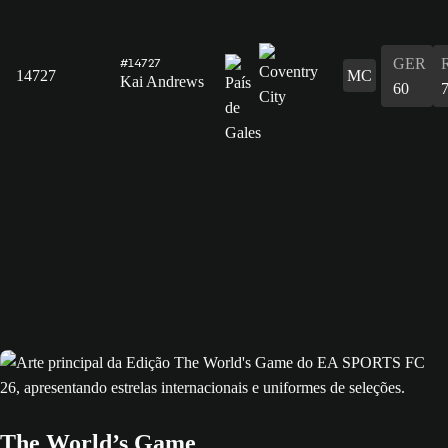
GER
#14727
14727
MC
Kai Andrews
60
The World’s Game