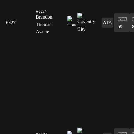
#6327
Brandon
GER
6327
ATA
Thomas-
69
Asante
GER
#6462