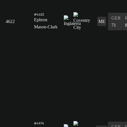
#4622
GER
Ephron
4622
ME
71
Mason-Clark
#4974
GER