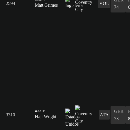
2594
VOL
Matt Grimes
74
GER
#3310
3310
ATA
Haji Wright
73