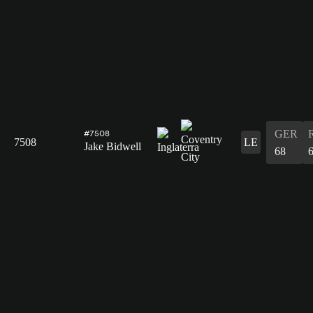
GER
#7508
7508
LE
Jake Bidwell
68