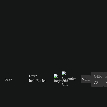
GER
#5297
5297
VOL
Josh Eccles
70