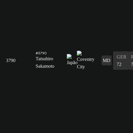
#3790
GER
Tatsuhiro
3790
MD
72
Sakamoto