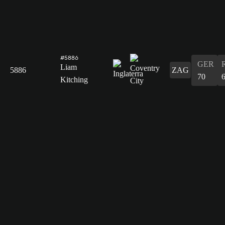
#5886
GER
Liam
5886
ZAG
70
Kitching