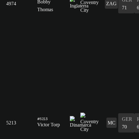
Bobby
4974
ZAG
71
Thomas
GER
#5213
5213
MC
Victor Torp
70