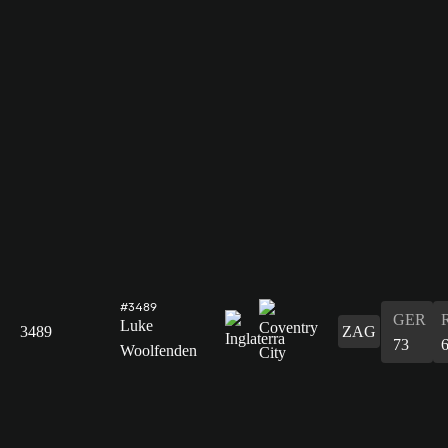
#3489
GER
Luke
3489
ZAG
73
Woolfenden