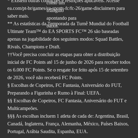
* Existem outras condições e restrições aplicáveis. Acesse
ea.com/pt-br/games/ea-sports-fc/fc-26
/game-disclaimers para
saber mais.
** As estatísticas da Temporada da Turnê Mundial do Football
Ultimate Team™ do EA SPORTS FC™ 26 são baseadas
apenas na jogabilidade dos seguintes modos: Squad Battles,
Rivals, Champions e Draft.
††Você precisa concluir as etapas para obter a distribuição
inicial de FC Points até 15 de junho de 2026 para receber todos
os 6.000 FC Points. Se o resgate for feito após 15 de setembro
de 2026, você não receberá FC Points.
§ Escolhas de Copeiros, FC Fantasia, Aniversário do FUT,
Preparando a Figurinha e Rumo à Final: UEFA.
§§ Escolhas de Copeiros, FC Fantasia, Aniversário do FUT e
Multicampeões.
§§§ As escolhas incluem 1 atleta de cada de: Argentina, Brasil,
Canadá, Inglaterra, França, Alemanha, México, Países Baixos,
Portugal, Arábia Saudita, Espanha, EUA.