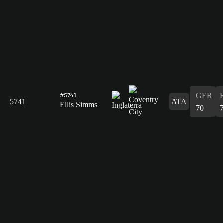
GER
#5741
5741
ATA
Ellis Simms
70