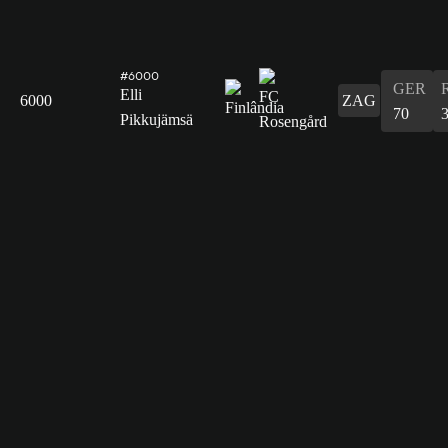
#6000
GER
Elli
6000
ZAG
70
Pikkujämsä