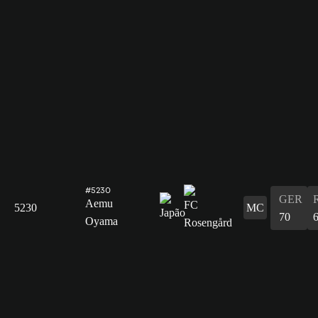
#5230
GER
Aemu
5230
MC
70
Oyama