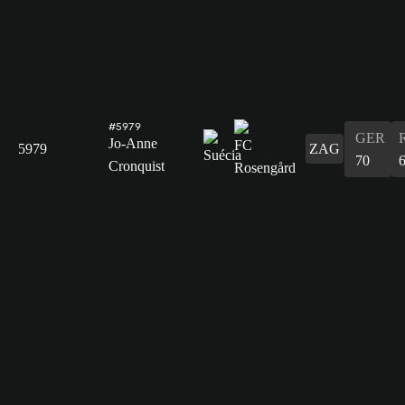
#5979
GER
Jo-Anne
5979
ZAG
70
Cronquist