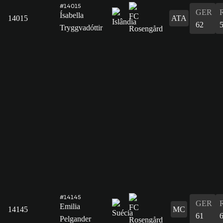
#14015
GER
Ísabella
14015
ATA
62
Tryggvadóttir
#14145
GER
Emilia
14145
MC
61
Pelgander