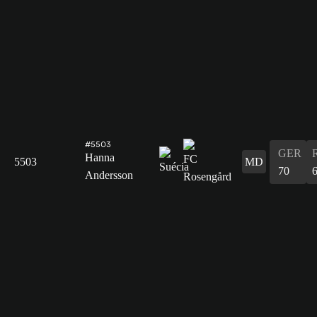
#5503
GER
Hanna
5503
MD
70
Andersson