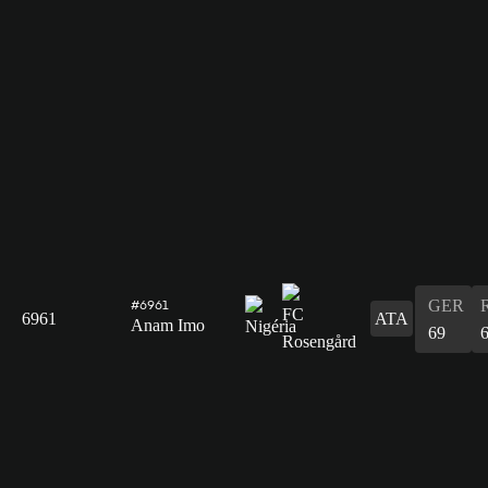
GER
#6961
6961
ATA
Anam Imo
69