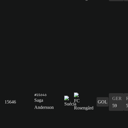
#15646
GER
Saga
15646
GOL
59
Andersson