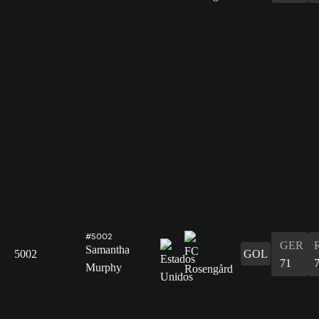
#5002
GER
Samantha
5002
GOL
71
Murphy