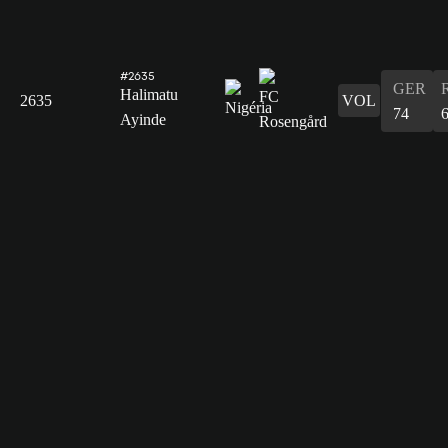
#2635
GER
Halimatu
2635
VOL
74
Ayinde