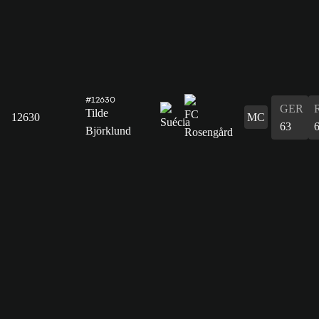
#12630
GER
Tilde
12630
MC
63
Björklund