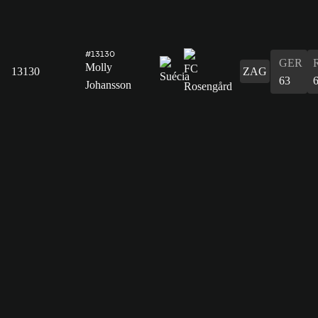
#13130
GER
Molly
13130
ZAG
63
Johansson