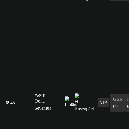
#6945
GER
Oona
6945
ATA
69
Sevenius