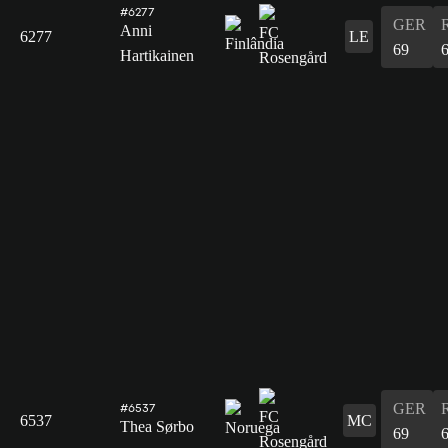
#6277
GER
Anni
6277
LE
69
Hartikainen
GER
#6537
6537
MC
Thea Sørbo
69