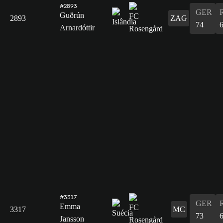
#2893
GER
Guðrún
2893
ZAG
74
Arnardóttir
#3317
GER
Emma
3317
MC
73
Jansson