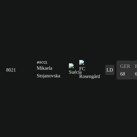
#8021
GER
Mikaela
8021
LD
68
Stojanovska