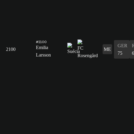
#2100
GER
Emilia
2100
ME
75
Larsson